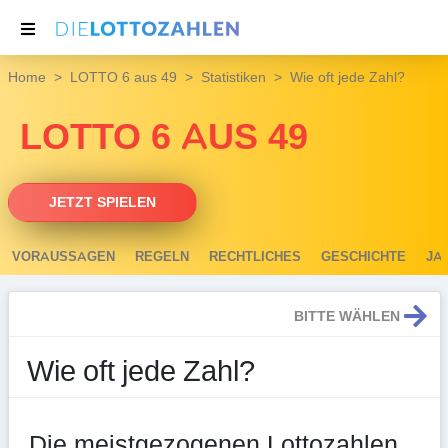
Home
LOTTO 6 aus 49
Statistiken
Wie oft jede Zahl?
NACHRICHTEN
LOTTO 6 AUS 49
THEMEN
SERVICE
JETZT SPIELEN
VORAUSSAGEN
REGELN
RECHTLICHES
GESCHICHTE
JA
BITTE WÄHLEN
Wie oft jede Zahl?
Die meistgezogenen Lottozahlen