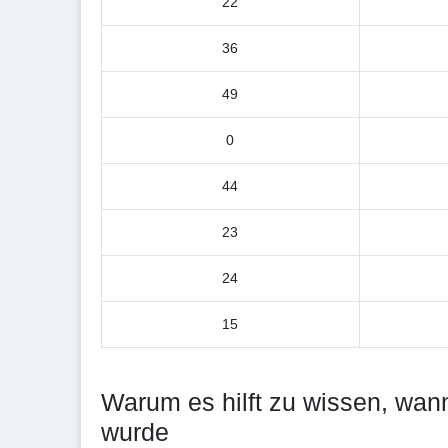
22
36
49
0
44
23
24
15
Warum es hilft zu wissen, wan
wurde