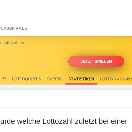
CKSSPIRALE
n Lottozahlen
JETZT SPIELEN
 77
LOTTOQUOTEN
SUPER6
STATISTIKEN
LOTTO 6 AUS 49
rde welche Lottozahl zuletzt bei einer