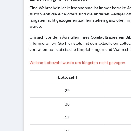
Eine Wahrscheinlichkeitsannahme ist immer korrekt: Jed
Auch wenn die eine öfters und die anderen weniger o
längsten nicht gezogenen Zahlen stehen ganz oben in
wurde.
Um sich vor dem Ausfüllen Ihres Spielauftrages ein Bi
informieren wir Sie hier stets mit den aktuellsten Lott
vertrauen auf statistische Empfehlungen und Wahrschein
Welche Lottozahl wurde am längsten nicht gezogen
Lottozahl
29
38
12
34