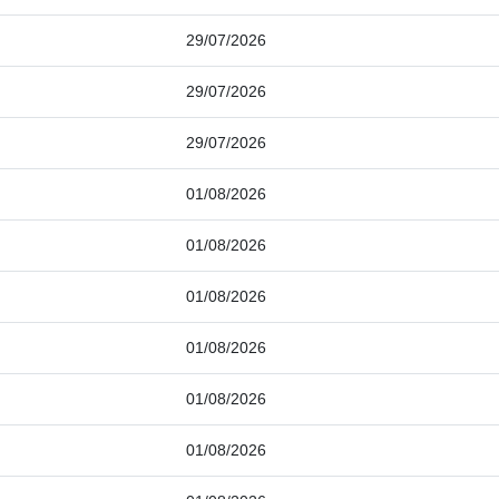
29/07/2026
29/07/2026
29/07/2026
01/08/2026
01/08/2026
01/08/2026
01/08/2026
01/08/2026
01/08/2026