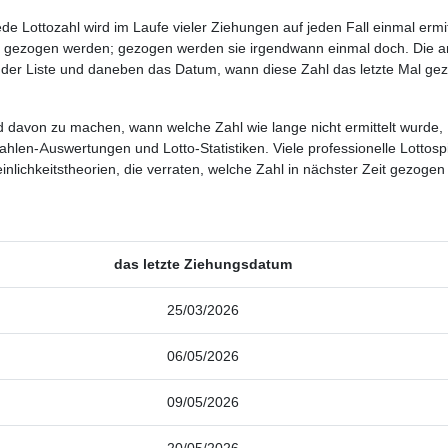
e Lottozahl wird im Laufe vieler Ziehungen auf jeden Fall einmal ermit
ft gezogen werden; gezogen werden sie irgendwann einmal doch. Die 
 der Liste und daneben das Datum, wann diese Zahl das letzte Mal ge
ld davon zu machen, wann welche Zahl wie lange nicht ermittelt wurde,
ozahlen-Auswertungen und Lotto-Statistiken. Viele professionelle Lottosp
lichkeitstheorien, die verraten, welche Zahl in nächster Zeit gezogen 
das letzte Ziehungsdatum
25/03/2026
06/05/2026
09/05/2026
20/05/2026