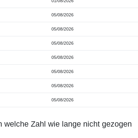
01/08/2026
05/08/2026
05/08/2026
05/08/2026
05/08/2026
05/08/2026
05/08/2026
05/08/2026
n welche Zahl wie lange nicht gezogen