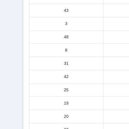
43
3
48
8
31
42
25
19
20