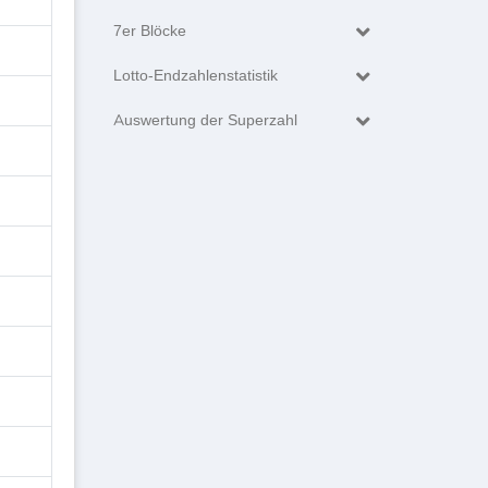
7er Blöcke
Lotto-Endzahlenstatistik
Auswertung der Superzahl