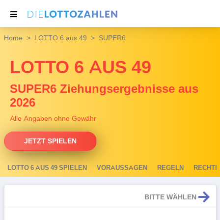
Home
LOTTO 6 aus 49
SUPER6
NACHRICHTEN
LOTTO 6 AUS 49
THEMEN
SERVICE
SUPER6 Ziehungsergebnisse aus
2026
Alle Angaben ohne Gewähr
JETZT SPIELEN
LOTTO 6 AUS 49 SPIELEN
VORAUSSAGEN
REGELN
RECHTL
BITTE WÄHLEN