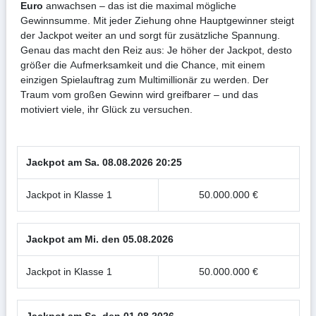
Euro
anwachsen – das ist die maximal mögliche
Gewinnsumme. Mit jeder Ziehung ohne Hauptgewinner steigt
der Jackpot weiter an und sorgt für zusätzliche Spannung.
Genau das macht den Reiz aus: Je höher der Jackpot, desto
größer die Aufmerksamkeit und die Chance, mit einem
einzigen Spielauftrag zum Multimillionär zu werden. Der
Traum vom großen Gewinn wird greifbarer – und das
motiviert viele, ihr Glück zu versuchen.
Jackpot am Sa. 08.08.2026 20:25
Jackpot in Klasse 1
50.000.000 €
Jackpot am Mi. den 05.08.2026
Jackpot in Klasse 1
50.000.000 €