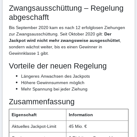
Zwangsausschüttung – Regelung
abgeschafft
Bis September 2020 kam es nach 12 erfolglosen Ziehungen
zur Zwangsausschüttung. Seit Oktober 2020 gilt:
Der
Jackpot wird nicht mehr zwangsweise ausgeschüttet
,
sondern wächst weiter, bis es einen Gewinner in
Gewinnklasse 1 gibt.
Vorteile der neuen Regelung
Längeres Anwachsen des Jackpots
Höhere Gewinnsummen möglich
Mehr Spannung bei jeder Ziehung
Zusammenfassung
Eigenschaft
Information
Aktuelles Jackpot-Limit
45 Mio. €