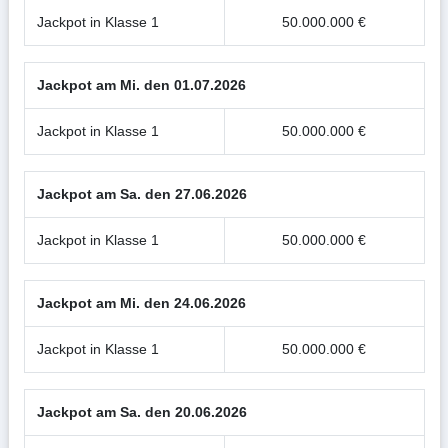
Jackpot in Klasse 1
50.000.000 €
Jackpot am Mi. den 01.07.2026
Jackpot in Klasse 1
50.000.000 €
Jackpot am Sa. den 27.06.2026
Jackpot in Klasse 1
50.000.000 €
Jackpot am Mi. den 24.06.2026
Jackpot in Klasse 1
50.000.000 €
Jackpot am Sa. den 20.06.2026