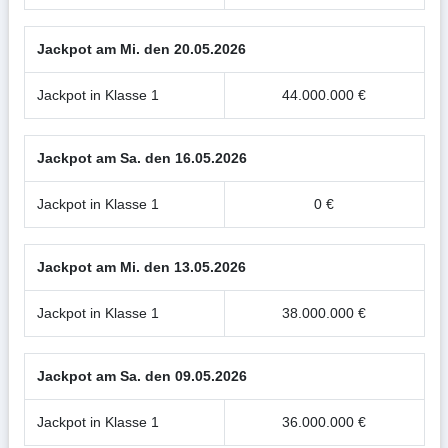
Jackpot am Mi. den 20.05.2026
Jackpot in Klasse 1
44.000.000 €
Jackpot am Sa. den 16.05.2026
Jackpot in Klasse 1
0 €
Jackpot am Mi. den 13.05.2026
Jackpot in Klasse 1
38.000.000 €
Jackpot am Sa. den 09.05.2026
Jackpot in Klasse 1
36.000.000 €