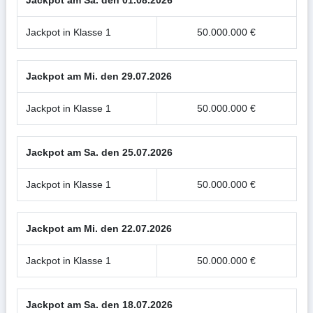
Jackpot am Sa. den 01.08.2026
Jackpot in Klasse 1
50.000.000 €
Jackpot am Mi. den 29.07.2026
Jackpot in Klasse 1
50.000.000 €
Jackpot am Sa. den 25.07.2026
Jackpot in Klasse 1
50.000.000 €
Jackpot am Mi. den 22.07.2026
Jackpot in Klasse 1
50.000.000 €
Jackpot am Sa. den 18.07.2026