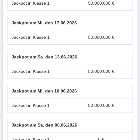
Jackpot in Klasse 1
50.000.000 €
Jackpot am Mi. den 17.06.2026
Jackpot in Klasse 1
50.000.000 €
Jackpot am Sa. den 13.06.2026
Jackpot in Klasse 1
50.000.000 €
Jackpot am Mi. den 10.06.2026
Jackpot in Klasse 1
50.000.000 €
Jackpot am Sa. den 06.06.2026
Jackpot in Klasse 1
0 €