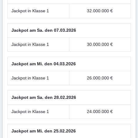
Jackpot in Klasse 1
32.000.000 €
Jackpot am Sa. den 07.03.2026
Jackpot in Klasse 1
30.000.000 €
Jackpot am Mi. den 04.03.2026
Jackpot in Klasse 1
26.000.000 €
Jackpot am Sa. den 28.02.2026
Jackpot in Klasse 1
24.000.000 €
Jackpot am Mi. den 25.02.2026