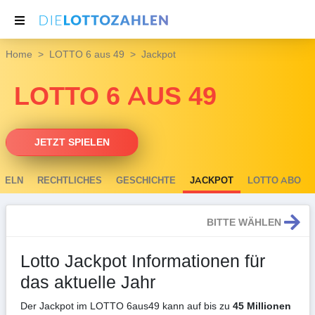
Home
LOTTO 6 aus 49
Jackpot
NACHRICHTEN
LOTTO 6 AUS 49
THEMEN
SERVICE
JETZT SPIELEN
GELN
RECHTLICHES
GESCHICHTE
JACKPOT
LOTTO ABO
BITTE WÄHLEN
Lotto Jackpot Informationen für
das aktuelle Jahr
Der Jackpot im LOTTO 6aus49 kann auf bis zu
45 Millionen