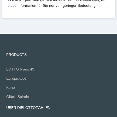
sich aber ganz und gar auf Ihr eigenes Glück verlassen, ist
diese Information für Sie nur von geringer Bedeutung.
PRODUCTS
LOTTO 6 aus 49
Eurojackpot
Keno
GlücksSpirale
ÜBER DIELOTTOZAHLEN