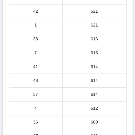
42
621
1
621
38
616
7
616
41
614
48
614
37
614
4
612
36
609