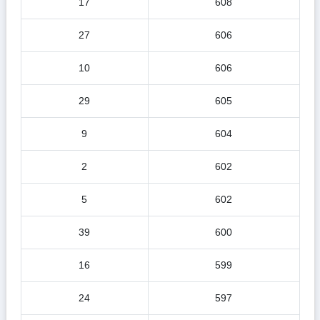
17
608
27
606
10
606
29
605
9
604
2
602
5
602
39
600
16
599
24
597