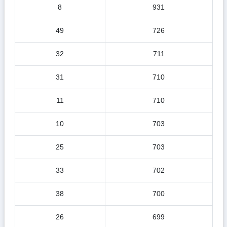
8
931
49
726
32
711
31
710
11
710
10
703
25
703
33
702
38
700
26
699