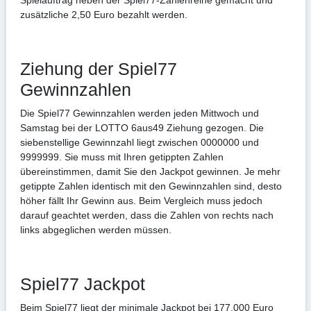
Spielauftrag neben der Spiel77-Zahlenreihe gemacht und
zusätzliche 2,50 Euro bezahlt werden.
Ziehung der Spiel77
Gewinnzahlen
Die Spiel77 Gewinnzahlen werden jeden Mittwoch und
Samstag bei der LOTTO 6aus49 Ziehung gezogen. Die
siebenstellige Gewinnzahl liegt zwischen 0000000 und
9999999. Sie muss mit Ihren getippten Zahlen
übereinstimmen, damit Sie den Jackpot gewinnen. Je mehr
getippte Zahlen identisch mit den Gewinnzahlen sind, desto
höher fällt Ihr Gewinn aus. Beim Vergleich muss jedoch
darauf geachtet werden, dass die Zahlen von rechts nach
links abgeglichen werden müssen.
Spiel77 Jackpot
Beim Spiel77 liegt der minimale Jackpot bei 177.000 Euro