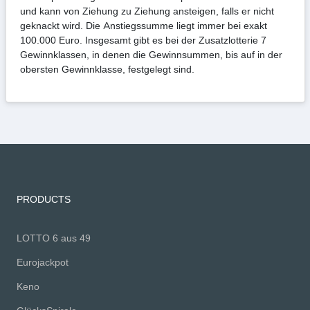
und kann von Ziehung zu Ziehung ansteigen, falls er nicht
geknackt wird. Die Anstiegssumme liegt immer bei exakt
100.000 Euro. Insgesamt gibt es bei der Zusatzlotterie 7
Gewinnklassen, in denen die Gewinnsummen, bis auf in der
obersten Gewinnklasse, festgelegt sind.
PRODUCTS
LOTTO 6 aus 49
Eurojackpot
Keno