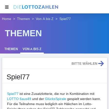
Home
Themen
Von A bis Z
Spiel77
NACHRICHTEN
THEMEN
THEMEN
SERVICE
THEMEN
VON A BIS Z
BITTE WÄHLEN
Spiel77
Spiel77
ist eine Zusatzlotterie, die nur in Kombination mit
LOTTO 6aus49
und der
GlücksSpirale
gespielt werden kann.
Für die Teilnahme muss lediglich ein Häkchen im Lotto-