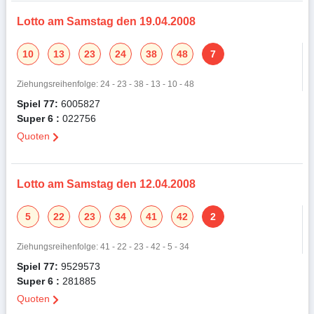
Lotto am Samstag den 19.04.2008
10
13
23
24
38
48
7
Ziehungsreihenfolge: 24 - 23 - 38 - 13 - 10 - 48
Spiel 77:
6005827
Super 6 :
022756
Quoten
Lotto am Samstag den 12.04.2008
5
22
23
34
41
42
2
Ziehungsreihenfolge: 41 - 22 - 23 - 42 - 5 - 34
Spiel 77:
9529573
Super 6 :
281885
Quoten