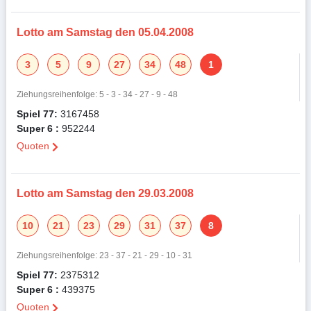
Lotto am Samstag den 05.04.2008
3
5
9
27
34
48
1
Ziehungsreihenfolge: 5 - 3 - 34 - 27 - 9 - 48
Spiel 77:
3167458
Super 6 :
952244
Quoten
Lotto am Samstag den 29.03.2008
10
21
23
29
31
37
8
Ziehungsreihenfolge: 23 - 37 - 21 - 29 - 10 - 31
Spiel 77:
2375312
Super 6 :
439375
Quoten