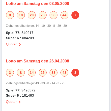
Lotto am Samstag den 03.05.2008
8
10
20
29
30
44
7
Ziehungsreihenfolge: 44 - 10 - 30 - 8 - 29 - 20
Spiel 77:
540217
Super 6 :
084209
Quoten
Lotto am Samstag den 26.04.2008
3
8
14
25
33
43
3
Ziehungsreihenfolge: 43 - 33 - 8 - 14 - 3 - 25
Spiel 77:
9426372
Super 6 :
181463
Quoten