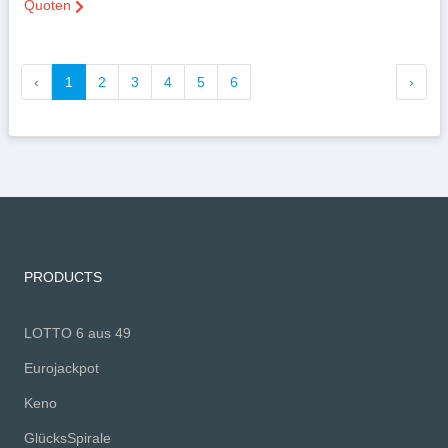
Quoten
‹
1
2
3
4
5
6
›
PRODUCTS
LOTTO 6 aus 49
Eurojackpot
Keno
GlücksSpirale