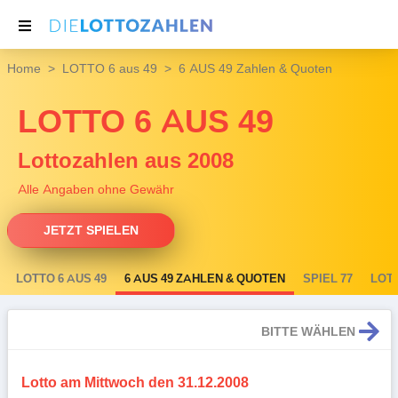
Home
LOTTO 6 aus 49
6 AUS 49 Zahlen & Quoten
NACHRICHTEN
LOTTO 6 AUS 49
THEMEN
SERVICE
Lottozahlen aus 2008
Alle Angaben ohne Gewähr
JETZT SPIELEN
LOTTO 6 AUS 49
6 AUS 49 ZAHLEN & QUOTEN
SPIEL 77
LOT
BITTE WÄHLEN
Lotto am Mittwoch den 31.12.2008