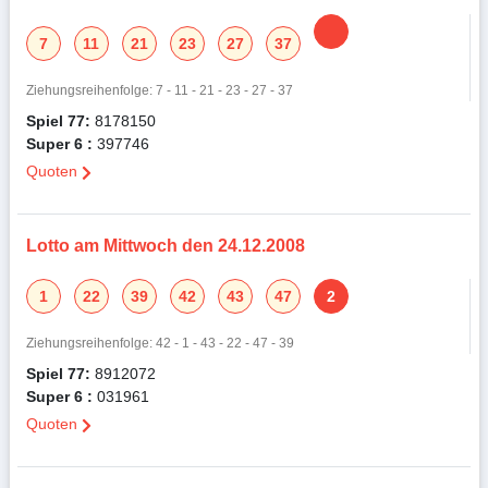
7
11
21
23
27
37
Ziehungsreihenfolge: 7 - 11 - 21 - 23 - 27 - 37
Spiel 77:
8178150
Super 6 :
397746
Quoten
Lotto am Mittwoch den 24.12.2008
1
22
39
42
43
47
2
Ziehungsreihenfolge: 42 - 1 - 43 - 22 - 47 - 39
Spiel 77:
8912072
Super 6 :
031961
Quoten