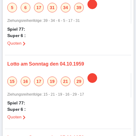
5
6
17
31
34
39
Ziehungsreihenfolge: 39 - 34 - 6 - 5 - 17 - 31
Spiel 77:
Super 6 :
Quoten
Lotto am Sonntag den 04.10.1959
15
16
17
19
21
29
Ziehungsreihenfolge: 15 - 21 - 19 - 16 - 29 - 17
Spiel 77:
Super 6 :
Quoten