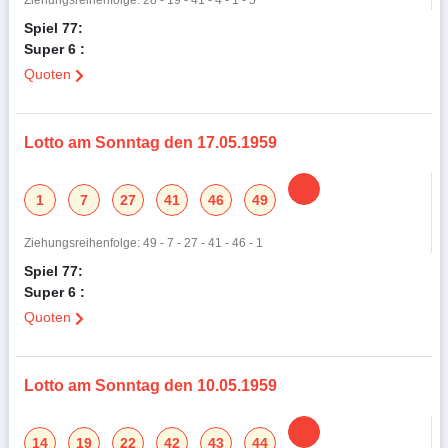
Ziehungsreihenfolge: 28 - 19 - 41 - 4 - 1 - 5
Spiel 77:
Super 6 :
Quoten
Lotto am Sonntag den 17.05.1959
1
7
27
41
46
49
Ziehungsreihenfolge: 49 - 7 - 27 - 41 - 46 - 1
Spiel 77:
Super 6 :
Quoten
Lotto am Sonntag den 10.05.1959
14
19
22
42
43
44