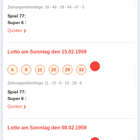
Ziehungsreihenfolge: 18 - 49 - 29 - 44 - 47 - 5
Spiel 77:
Super 6 :
Quoten
Lotto am Sonntag den 15.02.1959
6
8
11
25
29
33
Ziehungsreihenfolge: 11 - 25 - 6 - 33 - 29 - 8
Spiel 77:
Super 6 :
Quoten
Lotto am Sonntag den 08.02.1959