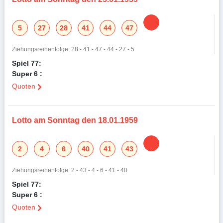
5
27
28
41
44
47
Ziehungsreihenfolge: 28 - 41 - 47 - 44 - 27 - 5
Spiel 77:
Super 6 :
Quoten
Lotto am Sonntag den 18.01.1959
2
4
6
40
41
43
Ziehungsreihenfolge: 2 - 43 - 4 - 6 - 41 - 40
Spiel 77:
Super 6 :
Quoten