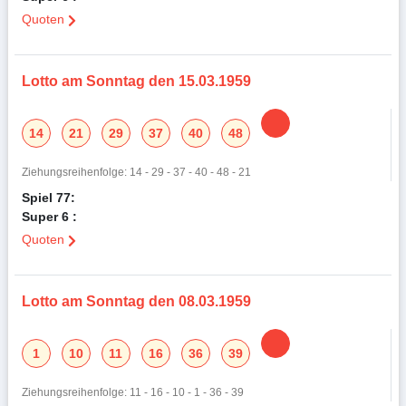
Quoten
Lotto am Sonntag den 15.03.1959
14
21
29
37
40
48
Ziehungsreihenfolge: 14 - 29 - 37 - 40 - 48 - 21
Spiel 77:
Super 6 :
Quoten
Lotto am Sonntag den 08.03.1959
1
10
11
16
36
39
Ziehungsreihenfolge: 11 - 16 - 10 - 1 - 36 - 39