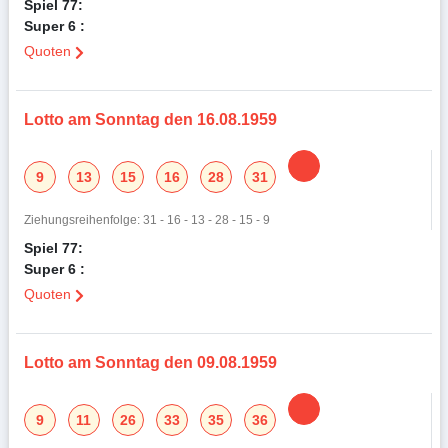
Spiel 77:
Super 6 :
Quoten
Lotto am Sonntag den 16.08.1959
9
13
15
16
28
31
Ziehungsreihenfolge: 31 - 16 - 13 - 28 - 15 - 9
Spiel 77:
Super 6 :
Quoten
Lotto am Sonntag den 09.08.1959
9
11
26
33
35
36