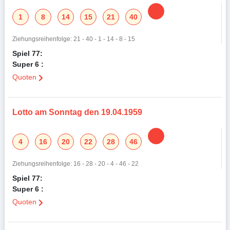
1
8
14
15
21
40
Ziehungsreihenfolge: 21 - 40 - 1 - 14 - 8 - 15
Spiel 77:
Super 6 :
Quoten
Lotto am Sonntag den 19.04.1959
4
16
20
22
28
46
Ziehungsreihenfolge: 16 - 28 - 20 - 4 - 46 - 22
Spiel 77:
Super 6 :
Quoten