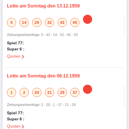
Lotto am Sonntag den 13.12.1959
5
14
20
32
43
45
Ziehungsreihenfolge: 5 - 43 - 14 - 32 - 45 - 20
Spiel 77:
Super 6 :
Quoten
Lotto am Sonntag den 06.12.1959
1
2
20
21
29
37
Ziehungsreihenfolge: 2 - 20 - 1 - 37 - 21 - 29
Spiel 77:
Super 6 :
Quoten