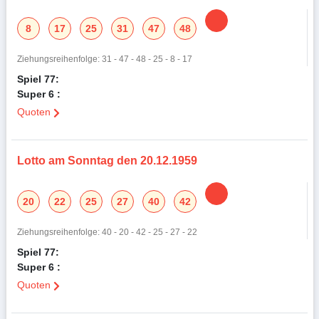
8
17
25
31
47
48
Ziehungsreihenfolge: 31 - 47 - 48 - 25 - 8 - 17
Spiel 77:
Super 6 :
Quoten
Lotto am Sonntag den 20.12.1959
20
22
25
27
40
42
Ziehungsreihenfolge: 40 - 20 - 42 - 25 - 27 - 22
Spiel 77:
Super 6 :
Quoten