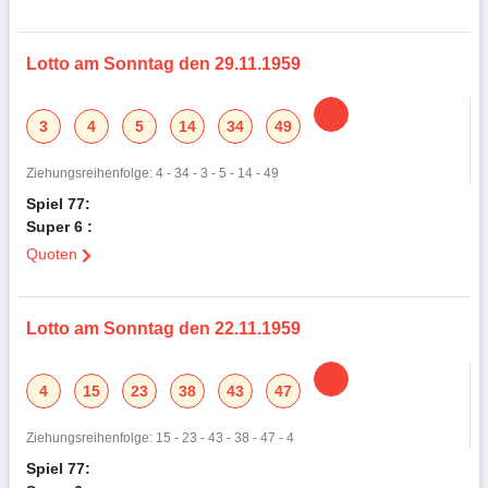
Lotto am Sonntag den 29.11.1959
3
4
5
14
34
49
Ziehungsreihenfolge: 4 - 34 - 3 - 5 - 14 - 49
Spiel 77:
Super 6 :
Quoten
Lotto am Sonntag den 22.11.1959
4
15
23
38
43
47
Ziehungsreihenfolge: 15 - 23 - 43 - 38 - 47 - 4
Spiel 77: