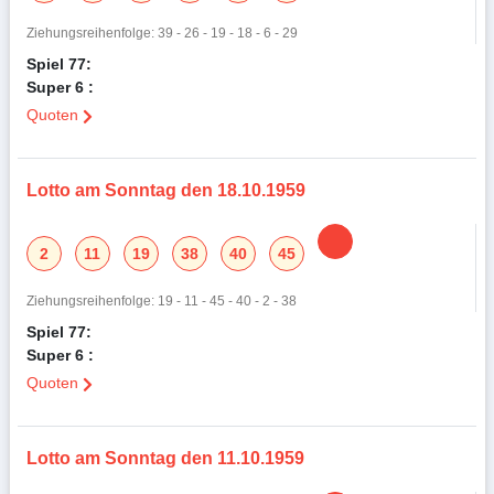
Ziehungsreihenfolge: 39 - 26 - 19 - 18 - 6 - 29
Spiel 77:
Super 6 :
Quoten
Lotto am Sonntag den 18.10.1959
2
11
19
38
40
45
Ziehungsreihenfolge: 19 - 11 - 45 - 40 - 2 - 38
Spiel 77:
Super 6 :
Quoten
Lotto am Sonntag den 11.10.1959