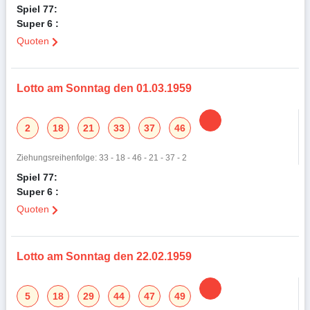
Spiel 77:
Super 6 :
Quoten
Lotto am Sonntag den 01.03.1959
2
18
21
33
37
46
Ziehungsreihenfolge: 33 - 18 - 46 - 21 - 37 - 2
Spiel 77:
Super 6 :
Quoten
Lotto am Sonntag den 22.02.1959
5
18
29
44
47
49