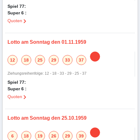
Spiel 77:
Super 6 :
Quoten
Lotto am Sonntag den 01.11.1959
12
18
25
29
33
37
Ziehungsreihenfolge: 12 - 18 - 33 - 29 - 25 - 37
Spiel 77:
Super 6 :
Quoten
Lotto am Sonntag den 25.10.1959
6
18
19
26
29
39