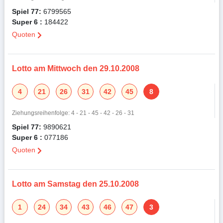
Spiel 77:
6799565
Super 6 :
184422
Quoten
Lotto am Mittwoch den 29.10.2008
4
21
26
31
42
45
8
Ziehungsreihenfolge: 4 - 21 - 45 - 42 - 26 - 31
Spiel 77:
9890621
Super 6 :
077186
Quoten
Lotto am Samstag den 25.10.2008
1
24
34
43
46
47
3