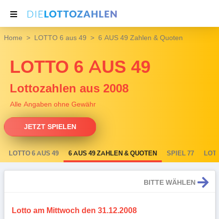
Home
LOTTO 6 aus 49
6 AUS 49 Zahlen & Quoten
NACHRICHTEN
LOTTO 6 AUS 49
THEMEN
SERVICE
Lottozahlen aus 2008
Alle Angaben ohne Gewähr
JETZT SPIELEN
LOTTO 6 AUS 49
6 AUS 49 ZAHLEN & QUOTEN
SPIEL 77
LOT
BITTE WÄHLEN
Lotto am Mittwoch den 31.12.2008