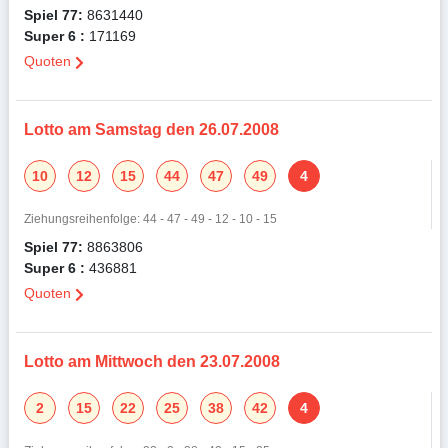
Spiel 77:
8631440
Super 6 :
171169
Quoten
Lotto am Samstag den 26.07.2008
10
12
15
44
47
49
4
Ziehungsreihenfolge: 44 - 47 - 49 - 12 - 10 - 15
Spiel 77:
8863806
Super 6 :
436881
Quoten
Lotto am Mittwoch den 23.07.2008
2
15
22
25
38
42
4