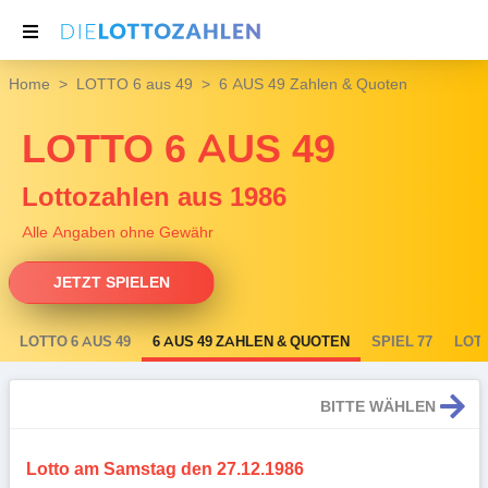
Home
LOTTO 6 aus 49
6 AUS 49 Zahlen & Quoten
NACHRICHTEN
LOTTO 6 AUS 49
THEMEN
SERVICE
Lottozahlen aus 1986
Alle Angaben ohne Gewähr
JETZT SPIELEN
LOTTO 6 AUS 49
6 AUS 49 ZAHLEN & QUOTEN
SPIEL 77
LOT
BITTE WÄHLEN
Lotto am Samstag den 27.12.1986