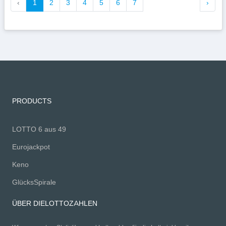
‹
1
2
3
4
5
6
7
›
PRODUCTS
LOTTO 6 aus 49
Eurojackpot
Keno
GlücksSpirale
ÜBER DIELOTTOZAHLEN