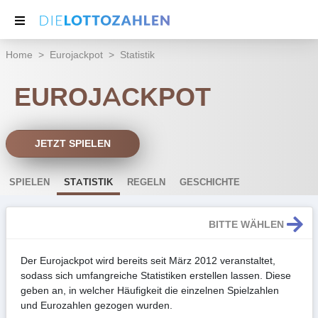
Home
Eurojackpot
Statistik
NACHRICHTEN
EUROJACKPOT
THEMEN
SERVICE
JETZT SPIELEN
SPIELEN
STATISTIK
REGELN
GESCHICHTE
BITTE WÄHLEN
Der Eurojackpot wird bereits seit März 2012 veranstaltet,
sodass sich umfangreiche Statistiken erstellen lassen. Diese
geben an, in welcher Häufigkeit die einzelnen Spielzahlen
und Eurozahlen gezogen wurden.