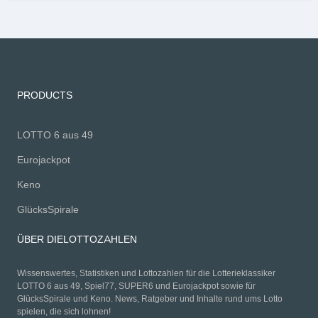
PRODUCTS
LOTTO 6 aus 49
Eurojackpot
Keno
GlücksSpirale
ÜBER DIELOTTOZAHLEN
Wissenswertes, Statistiken und Lottozahlen für die Lotterieklassiker
LOTTO 6 aus 49, Spiel77, SUPER6 und Eurojackpot sowie für
GlücksSpirale und Keno. News, Ratgeber und Inhalte rund ums Lotto
spielen, die sich lohnen!