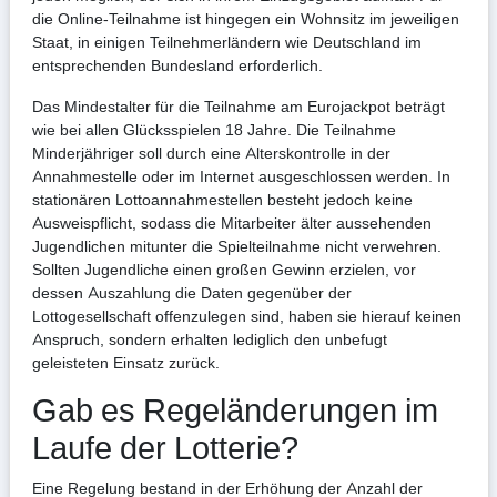
die Online-Teilnahme ist hingegen ein Wohnsitz im jeweiligen
Staat, in einigen Teilnehmerländern wie Deutschland im
entsprechenden Bundesland erforderlich.
Das Mindestalter für die Teilnahme am Eurojackpot beträgt
wie bei allen Glücksspielen 18 Jahre. Die Teilnahme
Minderjähriger soll durch eine Alterskontrolle in der
Annahmestelle oder im Internet ausgeschlossen werden. In
stationären Lottoannahmestellen besteht jedoch keine
Ausweispflicht, sodass die Mitarbeiter älter aussehenden
Jugendlichen mitunter die Spielteilnahme nicht verwehren.
Sollten Jugendliche einen großen Gewinn erzielen, vor
dessen Auszahlung die Daten gegenüber der
Lottogesellschaft offenzulegen sind, haben sie hierauf keinen
Anspruch, sondern erhalten lediglich den unbefugt
geleisteten Einsatz zurück.
Gab es Regeländerungen im
Laufe der Lotterie?
Eine Regelung bestand in der Erhöhung der Anzahl der