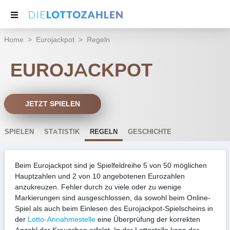
Home
Eurojackpot
Regeln
NACHRICHTEN
EUROJACKPOT
THEMEN
SERVICE
JETZT SPIELEN
SPIELEN
STATISTIK
REGELN
GESCHICHTE
Beim Eurojackpot sind je Spielfeldreihe 5 von 50 möglichen
Hauptzahlen und 2 von 10 angebotenen Eurozahlen
anzukreuzen. Fehler durch zu viele oder zu wenige
Markierungen sind ausgeschlossen, da sowohl beim Online-
Spiel als auch beim Einlesen des Eurojackpot-Spielscheins in
der
Lotto-Annahmestelle
eine Überprüfung der korrekten