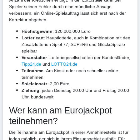
Anzahl der Kreuzchen erfolgt. In der Lottostelle kann der
Spieler seinen Fehler durch eine mündliche Ansage
verbessern, ein Online-Spielauftrag lässt sich erst nach der
Korrektur abgeben.
Höchstgewinn
: 120.000.000 Euro
Lotterieart
: Hauptlotterie, auch in Kombination mit den
Zusatzlotterien Spiel 77, SUPER6 und GlücksSpirale
spielbar
Veranstalter
: Lotteriegesellschaften der Bundesländer,
Tipp24.de
und
LOTTO24.de
Teilnahme
: Am Kiosk oder noch schneller online
teilnehmen
Spieleinsatz
: 2,00 Euro
Ziehung
: jeden Dienstag 20:00 Uhr und Freitag 20:00
Uhr, bundesweit
Wer kann am Eurojackpot
teilnehmen?
Die Teilnahme am Eurojackpot in einer Annahmestelle ist für
jeden möglich, der sich in ihrem Einzugsgebiet aufhält. Für