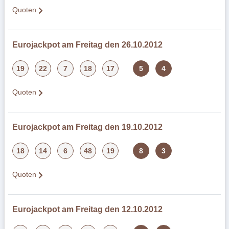
Quoten
Eurojackpot am Freitag den 26.10.2012
19
22
7
18
17
5
4
Quoten
Eurojackpot am Freitag den 19.10.2012
18
14
6
48
19
8
3
Quoten
Eurojackpot am Freitag den 12.10.2012