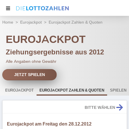
Home
Eurojackpot
Eurojackpot Zahlen & Quoten
NACHRICHTEN
EUROJACKPOT
THEMEN
SERVICE
Ziehungsergebnisse aus 2012
Alle Angaben ohne Gewähr
JETZT SPIELEN
EUROJACKPOT
EUROJACKPOT ZAHLEN & QUOTEN
SPIELEN
TEILNAHME
BITTE WÄHLEN
Eurojackpot am Freitag den 28.12.2012