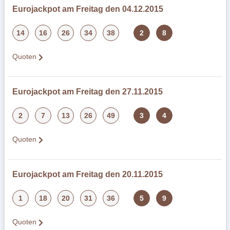
Eurojackpot am Freitag den 04.12.2015
14
16
26
34
38
2
8
Quoten
Eurojackpot am Freitag den 27.11.2015
2
7
13
26
49
3
4
Quoten
Eurojackpot am Freitag den 20.11.2015
1
18
20
31
36
5
9
Quoten