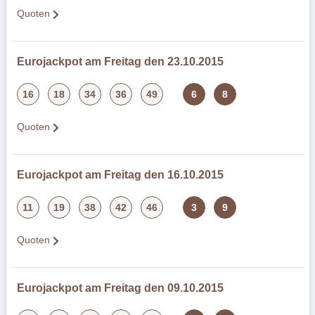
Quoten
Eurojackpot am Freitag den 23.10.2015
16
18
34
36
49
6
8
Quoten
Eurojackpot am Freitag den 16.10.2015
11
19
38
42
46
3
9
Quoten
Eurojackpot am Freitag den 09.10.2015