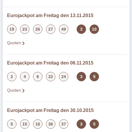
Eurojackpot am Freitag den 13.11.2015
19
23
26
27
49
3
10
Quoten
Eurojackpot am Freitag den 06.11.2015
2
4
8
22
24
3
9
Quoten
Eurojackpot am Freitag den 30.10.2015
5
15
16
36
37
3
5