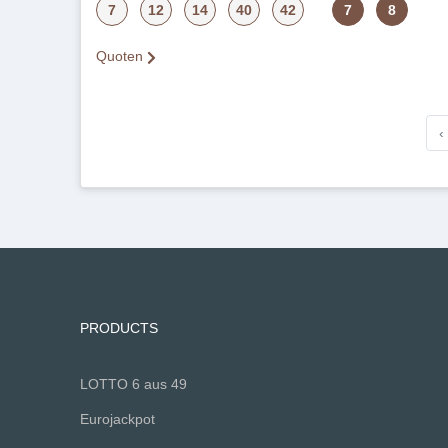
7
12
14
40
42
7
8
Quoten
‹
PRODUCTS
LOTTO 6 aus 49
Eurojackpot