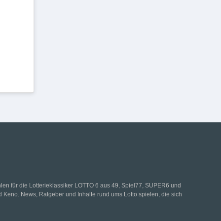
hlen für die Lotterieklassiker LOTTO 6 aus 49, Spiel77, SUPER6 und
d Keno. News, Ratgeber und Inhalte rund ums Lotto spielen, die sich