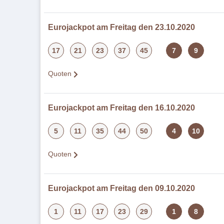
Eurojackpot am Freitag den 23.10.2020
17
21
23
37
45
7
9
Quoten
Eurojackpot am Freitag den 16.10.2020
5
11
35
44
50
4
10
Quoten
Eurojackpot am Freitag den 09.10.2020
1
11
17
23
29
1
8