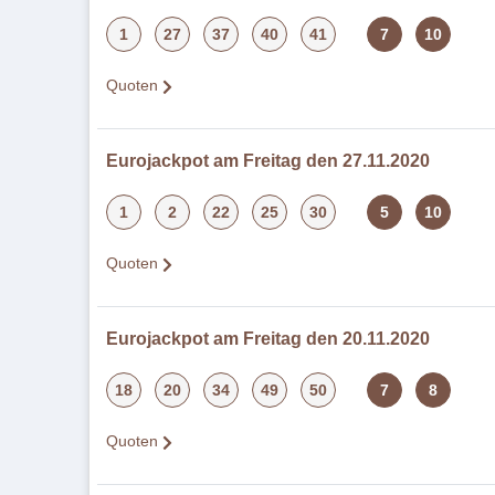
1
27
37
40
41
7
10
Quoten
Eurojackpot am Freitag den 27.11.2020
1
2
22
25
30
5
10
Quoten
Eurojackpot am Freitag den 20.11.2020
18
20
34
49
50
7
8
Quoten