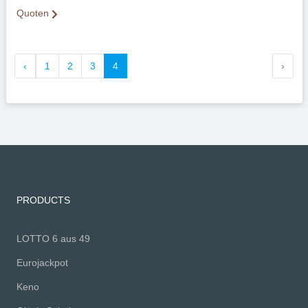
Quoten
‹
1
2
3
4
›
PRODUCTS
LOTTO 6 aus 49
Eurojackpot
Keno