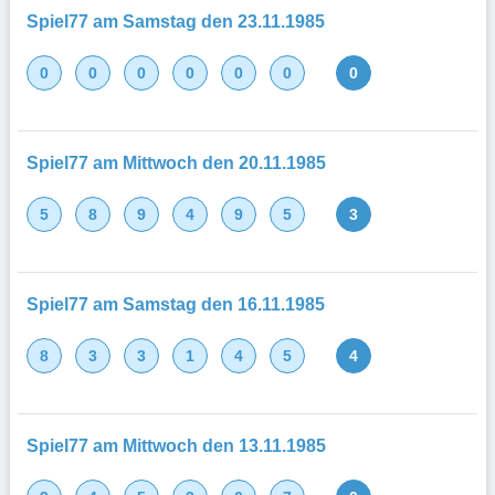
Spiel77 am Samstag den 23.11.1985
0
0
0
0
0
0
0
Spiel77 am Mittwoch den 20.11.1985
5
8
9
4
9
5
3
Spiel77 am Samstag den 16.11.1985
8
3
3
1
4
5
4
Spiel77 am Mittwoch den 13.11.1985