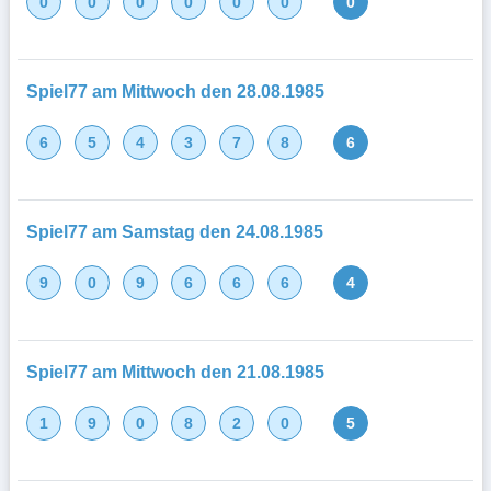
0
0
0
0
0
0
0
Spiel77 am Mittwoch den 28.08.1985
6
5
4
3
7
8
6
Spiel77 am Samstag den 24.08.1985
9
0
9
6
6
6
4
Spiel77 am Mittwoch den 21.08.1985
1
9
0
8
2
0
5