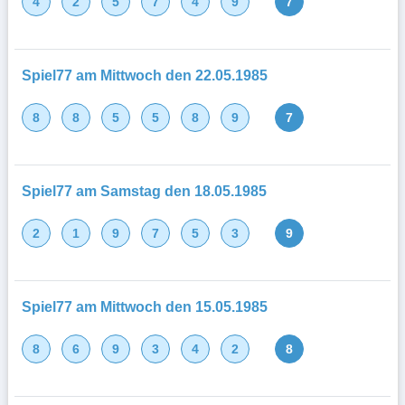
4
2
5
7
4
9
7
Spiel77 am Mittwoch den 22.05.1985
8
8
5
5
8
9
7
Spiel77 am Samstag den 18.05.1985
2
1
9
7
5
3
9
Spiel77 am Mittwoch den 15.05.1985
8
6
9
3
4
2
8