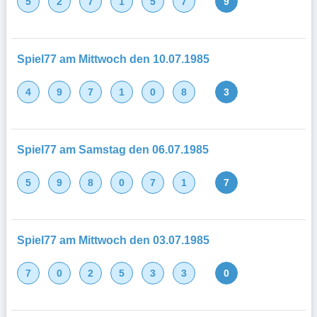
5
2
7
1
5
7
9
Spiel77 am Mittwoch den 10.07.1985
4
9
7
1
0
8
3
Spiel77 am Samstag den 06.07.1985
5
9
8
0
7
1
7
Spiel77 am Mittwoch den 03.07.1985
7
0
2
5
3
3
0