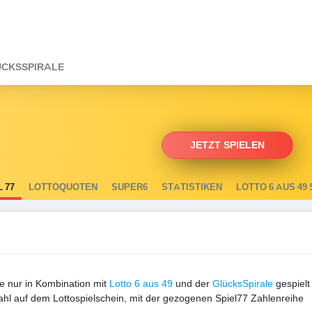
CKSSPIRALE
JETZT SPIELEN
 77
LOTTOQUOTEN
SUPER6
STATISTIKEN
LOTTO 6 AUS 49
ie nur in Kombination mit
Lotto 6 aus 49
und der
GlücksSpirale
gespielt
Zahl auf dem Lottospielschein, mit der gezogenen Spiel77 Zahlenreihe