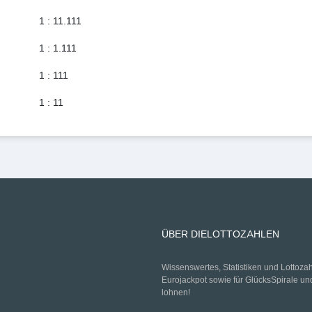
1 : 11.111
1 : 1.111
1 : 111
1 : 11
ÜBER DIELOTTOZAHLEN
Wissenswertes, Statistiken und Lottoza
Eurojackpot sowie für GlücksSpirale un
lohnen!