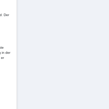
d. Der
ste
 in der
 er