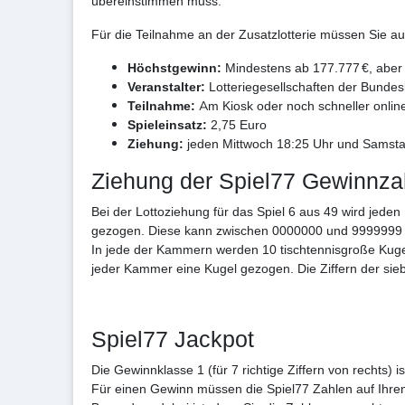
übereinstimmen muss.
Für die Teilnahme an der Zusatzlotterie müssen Sie a
Höchstgewinn:
Mindestens ab 177.777 €, aber d
Veranstalter:
Lotteriegesellschaften der Bundes
Teilnahme:
Am Kiosk oder noch schneller onlin
Spieleinsatz:
2,75 Euro
Ziehung:
jeden Mittwoch 18:25 Uhr und Samsta
Ziehung der Spiel77 Gewinnza
Bei der Lottoziehung für das Spiel 6 aus 49 wird jede
gezogen. Diese kann zwischen 0000000 und 9999999 li
In jede der Kammern werden 10 tischtennisgroße Kugeln
jeder Kammer eine Kugel gezogen. Die Ziffern der sie
Spiel77 Jackpot
Die Gewinnklasse 1 (für 7 richtige Ziffern von rechts) 
Für einen Gewinn müssen die Spiel77 Zahlen auf Ihre