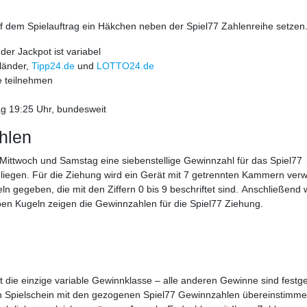
uf dem Spielauftrag ein Häkchen neben der Spiel77 Zahlenreihe setzen
er Jackpot ist variabel
länder,
Tipp24.de
und
LOTTO24.de
e teilnehmen
g 19:25 Uhr, bundesweit
hlen
n Mittwoch und Samstag eine siebenstellige Gewinnzahl für das Spiel77
egen. Für die Ziehung wird ein Gerät mit 7 getrennten Kammern verw
 gegeben, die mit den Ziffern 0 bis 9 beschriftet sind. Anschließend 
ben Kugeln zeigen die Gewinnzahlen für die Spiel77 Ziehung.
ist die einzige variable Gewinnklasse – alle anderen Gewinne sind festge
n Spielschein mit den gezogenen Spiel77 Gewinnzahlen übereinstimme