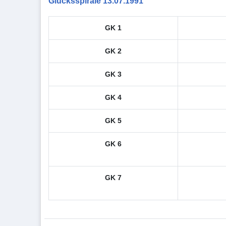
Glücksspirale 13.07.1991
GK 1
GK 2
GK 3
GK 4
GK 5
GK 6
GK 7