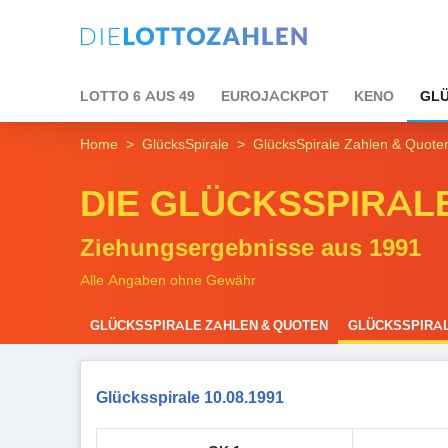
LOTTO 6 AUS 49
EUROJACKPOT
KENO
GLÜ
Home
GlücksSpirale
GlücksSpirale Zahlen & Quote
DIE GLÜCKSSPIRAL
Ziehungsergebnisse aus 1991
Alle Angaben ohne Gewähr
GLÜCKSSPIRALE ZAHLEN & QUOTEN
GLÜCKSSPIRAL
Glücksspirale 10.08.1991