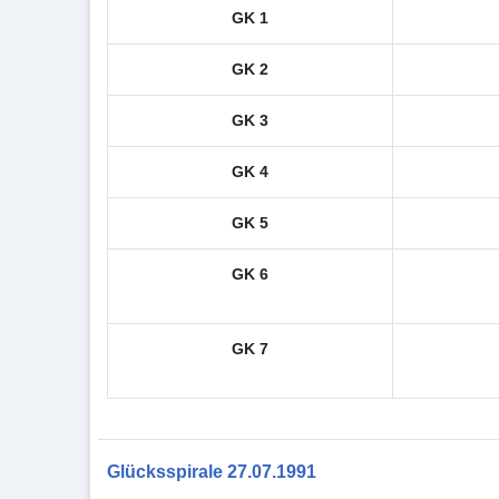
GK 1
GK 2
GK 3
GK 4
GK 5
GK 6
GK 7
Glücksspirale 27.07.1991