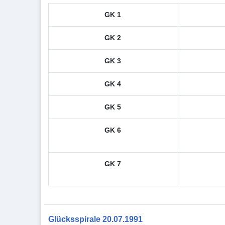
GK 1
GK 2
GK 3
GK 4
GK 5
GK 6
GK 7
Glücksspirale 20.07.1991