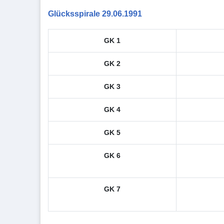
Glücksspirale 29.06.1991
GK 1
GK 2
GK 3
GK 4
GK 5
GK 6
GK 7