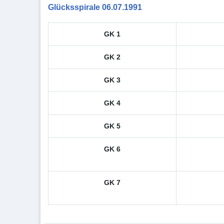
Glücksspirale 06.07.1991
GK 1
GK 2
GK 3
GK 4
GK 5
GK 6
GK 7