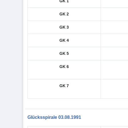
GK 1
GK 2
GK 3
GK 4
GK 5
GK 6
GK 7
Glücksspirale 03.08.1991