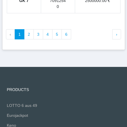
GK 7
7091254
2500000.00 €
0
‹
1
2
3
4
5
6
›
PRODUCTS
LOTTO 6 aus 49
Eurojackpot
Keno