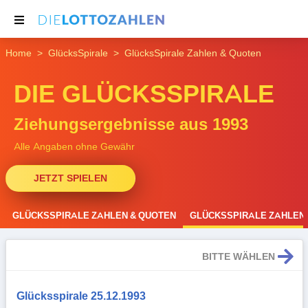
Home
GlücksSpirale
GlücksSpirale Zahlen & Quoten
NACHRICHTEN
DIE GLÜCKSSPIRALE
THEMEN
SERVICE
Ziehungsergebnisse aus 1993
Alle Angaben ohne Gewähr
JETZT SPIELEN
GLÜCKSSPIRALE ZAHLEN & QUOTEN
GLÜCKSSPIRALE ZAHLEN 
BITTE WÄHLEN
Glücksspirale 25.12.1993