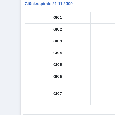
Glücksspirale 21.11.2009
GK 1
GK 2
GK 3
GK 4
GK 5
GK 6
GK 7