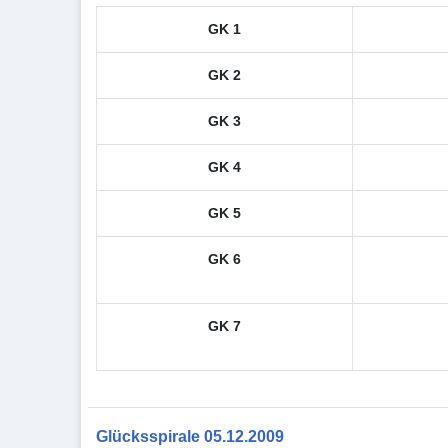
GK 1
GK 2
GK 3
GK 4
GK 5
GK 6
GK 7
Glücksspirale 05.12.2009