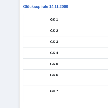
Glücksspirale 14.11.2009
GK 1
GK 2
GK 3
GK 4
GK 5
GK 6
GK 7