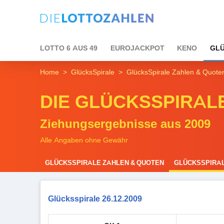
LOTTO 6 AUS 49
EUROJACKPOT
KENO
GLÜ
Home
GlücksSpirale
GlücksSpirale Zahlen & Quote
DIE GLÜCKSSPIRAL
Ziehungsergebnisse aus 2009
Alle Angaben ohne Gewähr
GLÜCKSSPIRALE ZAHLEN & QUOTEN
GLÜCKSSPIRAL
Glücksspirale 26.12.2009