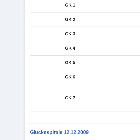
GK 1
GK 2
GK 3
GK 4
GK 5
GK 6
GK 7
Glücksspirale 12.12.2009