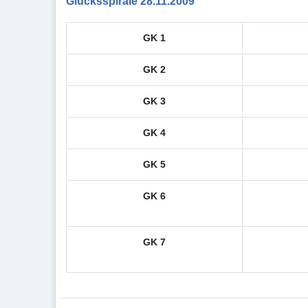
Glücksspirale 28.11.2009
GK 1
GK 2
GK 3
GK 4
GK 5
GK 6
GK 7