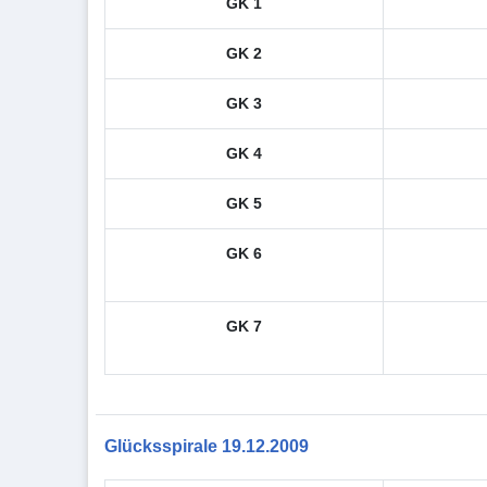
GK 1
GK 2
GK 3
GK 4
GK 5
GK 6
GK 7
Glücksspirale 19.12.2009