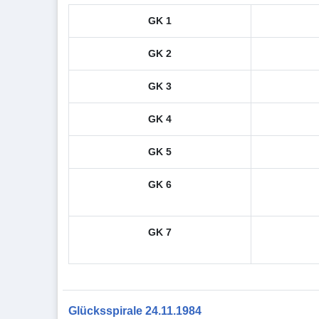
GK 1
GK 2
GK 3
GK 4
GK 5
GK 6
GK 7
Glücksspirale 24.11.1984