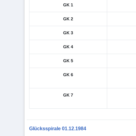
GK 1
GK 2
GK 3
GK 4
GK 5
GK 6
GK 7
Glücksspirale 01.12.1984