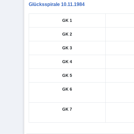
Glücksspirale 10.11.1984
GK 1
GK 2
GK 3
GK 4
GK 5
GK 6
GK 7