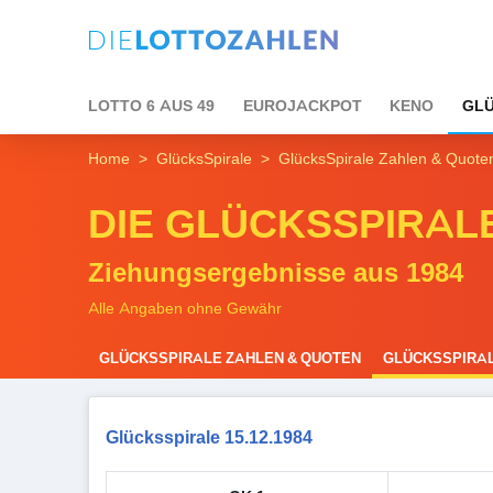
LOTTO 6 AUS 49
EUROJACKPOT
KENO
GLÜ
Home
GlücksSpirale
GlücksSpirale Zahlen & Quote
DIE GLÜCKSSPIRAL
Ziehungsergebnisse aus 1984
Alle Angaben ohne Gewähr
GLÜCKSSPIRALE ZAHLEN & QUOTEN
GLÜCKSSPIRAL
Glücksspirale 15.12.1984