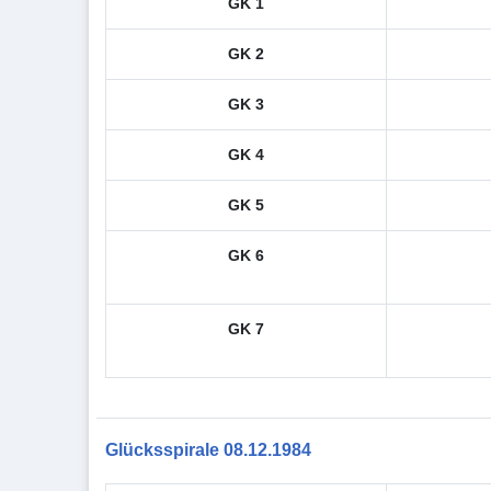
GK 1
GK 2
GK 3
GK 4
GK 5
GK 6
GK 7
Glücksspirale 08.12.1984