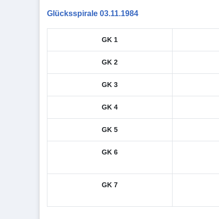
Glücksspirale 03.11.1984
GK 1
GK 2
GK 3
GK 4
GK 5
GK 6
GK 7