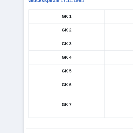
Glücksspirale 17.11.1984
GK 1
GK 2
GK 3
GK 4
GK 5
GK 6
GK 7