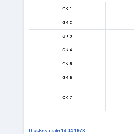
GK 1
GK 2
GK 3
GK 4
GK 5
GK 6
GK 7
Glücksspirale 14.04.1973