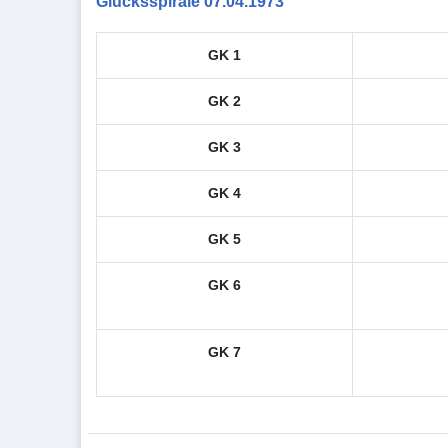
Glücksspirale 07.04.1973
GK 1
GK 2
GK 3
GK 4
GK 5
GK 6
GK 7