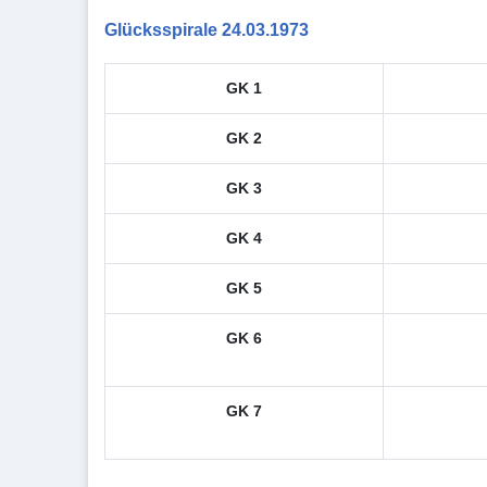
Glücksspirale 24.03.1973
GK 1
GK 2
GK 3
GK 4
GK 5
GK 6
GK 7