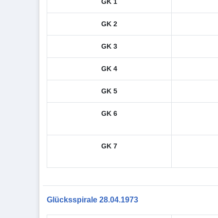
GK 1
GK 2
GK 3
GK 4
GK 5
GK 6
GK 7
Glücksspirale 28.04.1973