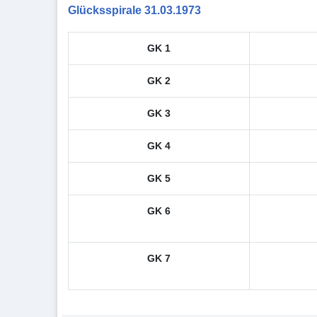
Glücksspirale 31.03.1973
GK 1
GK 2
GK 3
GK 4
GK 5
GK 6
GK 7