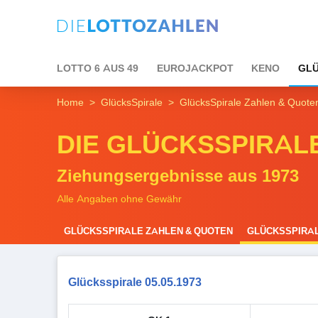
LOTTO 6 AUS 49
EUROJACKPOT
KENO
GLÜ
Home
GlücksSpirale
GlücksSpirale Zahlen & Quote
DIE GLÜCKSSPIRAL
Ziehungsergebnisse aus 1973
Alle Angaben ohne Gewähr
GLÜCKSSPIRALE ZAHLEN & QUOTEN
GLÜCKSSPIRAL
Glücksspirale 05.05.1973