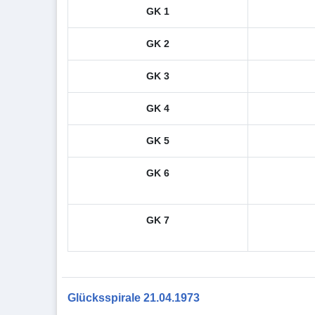
GK 1
GK 2
GK 3
GK 4
GK 5
GK 6
GK 7
Glücksspirale 21.04.1973