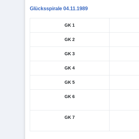
Glücksspirale 04.11.1989
GK 1
GK 2
GK 3
GK 4
GK 5
GK 6
GK 7