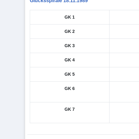
Glücksspirale 18.11.1989
GK 1
GK 2
GK 3
GK 4
GK 5
GK 6
GK 7