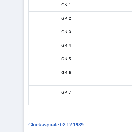
GK 1
GK 2
GK 3
GK 4
GK 5
GK 6
GK 7
Glücksspirale 02.12.1989