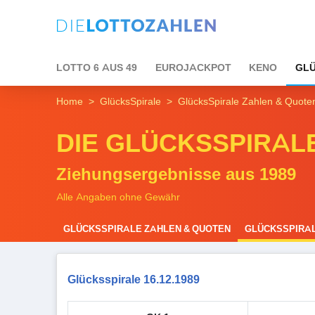
LOTTO 6 AUS 49
EUROJACKPOT
KENO
GLÜ
Home
GlücksSpirale
GlücksSpirale Zahlen & Quote
DIE GLÜCKSSPIRAL
Ziehungsergebnisse aus 1989
Alle Angaben ohne Gewähr
GLÜCKSSPIRALE ZAHLEN & QUOTEN
GLÜCKSSPIRAL
Glücksspirale 16.12.1989