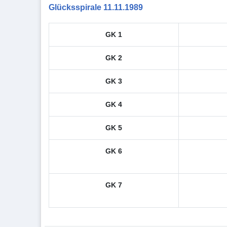
Glücksspirale 11.11.1989
GK 1
GK 2
GK 3
GK 4
GK 5
GK 6
GK 7