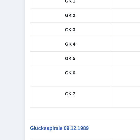
GK 1
GK 2
GK 3
GK 4
GK 5
GK 6
GK 7
Glücksspirale 09.12.1989