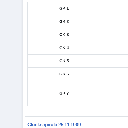
GK 1
GK 2
GK 3
GK 4
GK 5
GK 6
GK 7
Glücksspirale 25.11.1989