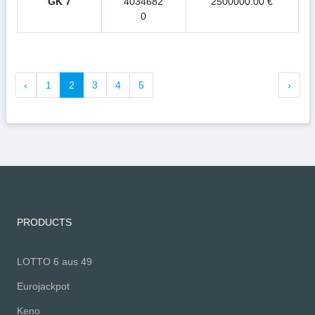
GK 7
4034682
2500000.00 €
0
‹
1
2
3
4
5
›
PRODUCTS
LOTTO 6 aus 49
Eurojackpot
Keno