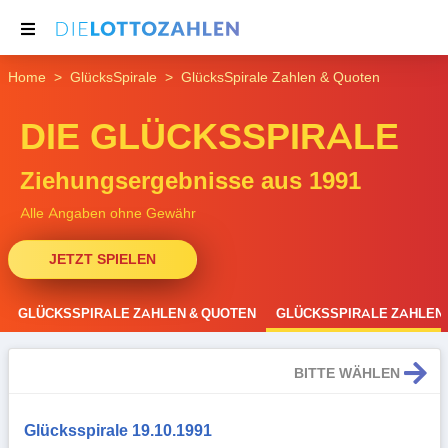
Home
GlücksSpirale
GlücksSpirale Zahlen & Quoten
NACHRICHTEN
DIE GLÜCKSSPIRALE
THEMEN
SERVICE
Ziehungsergebnisse aus 1991
Alle Angaben ohne Gewähr
JETZT SPIELEN
GLÜCKSSPIRALE ZAHLEN & QUOTEN
GLÜCKSSPIRALE ZAHLEN 
BITTE WÄHLEN
Glücksspirale 19.10.1991