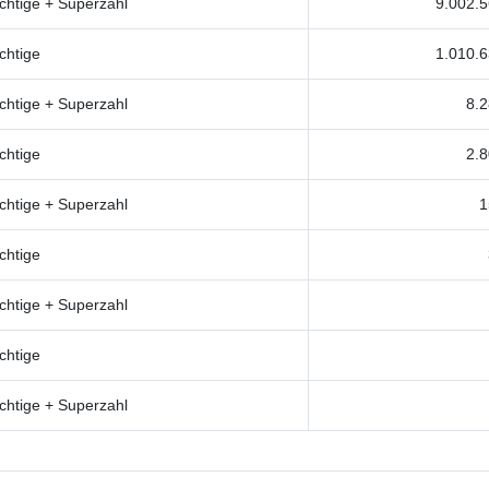
chtige + Superzahl
9.002.5
chtige
1.010.6
chtige + Superzahl
8.2
chtige
2.8
chtige + Superzahl
1
chtige
chtige + Superzahl
chtige
chtige + Superzahl