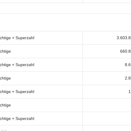
chtige + Superzahl
3.603.8
chtige
660.8
chtige + Superzahl
8.6
chtige
2.8
chtige + Superzahl
1
chtige
chtige + Superzahl