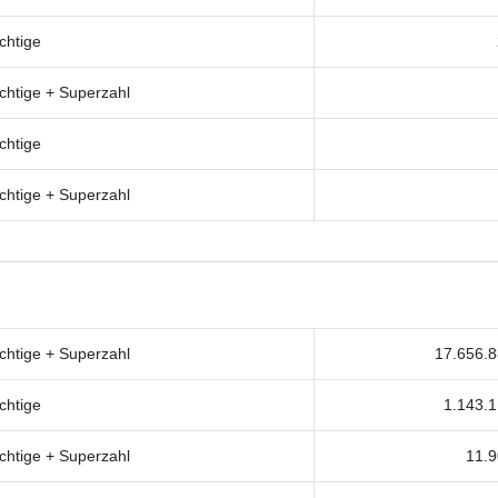
chtige
chtige + Superzahl
chtige
chtige + Superzahl
chtige + Superzahl
17.656.8
chtige
1.143.1
chtige + Superzahl
11.9