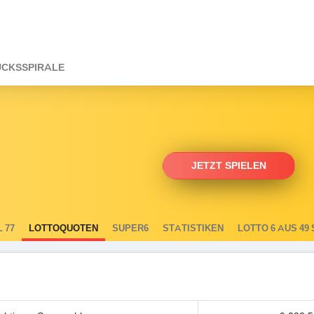
CKSSPIRALE
n
JETZT SPIELEN
 77
LOTTOQUOTEN
SUPER6
STATISTIKEN
LOTTO 6 AUS 49