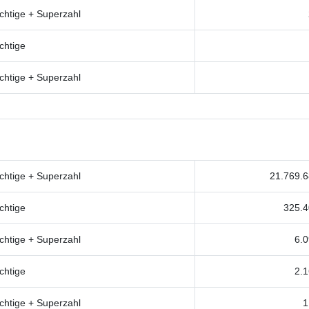
chtige + Superzahl
chtige
chtige + Superzahl
chtige + Superzahl
21.769.6
chtige
325.4
chtige + Superzahl
6.0
chtige
2.1
chtige + Superzahl
1