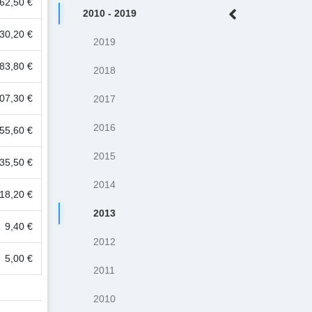
62,50 €
2010 - 2019
30,20 €
2019
83,80 €
2018
07,30 €
2017
2016
55,60 €
2015
35,50 €
2014
18,20 €
2013
9,40 €
2012
5,00 €
2011
2010