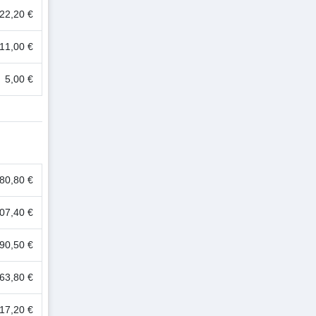
22,20 €
11,00 €
5,00 €
80,80 €
07,40 €
90,50 €
63,80 €
17,20 €