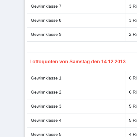
Gewinnklasse 7
3 Ri
Gewinnklasse 8
3 Ri
Gewinnklasse 9
2 Ri
Lottoquoten von Samstag den 14.12.2013
Gewinnklasse 1
6 Ri
Gewinnklasse 2
6 Ri
Gewinnklasse 3
5 Ri
Gewinnklasse 4
5 Ri
Gewinnklasse 5
4 Ri