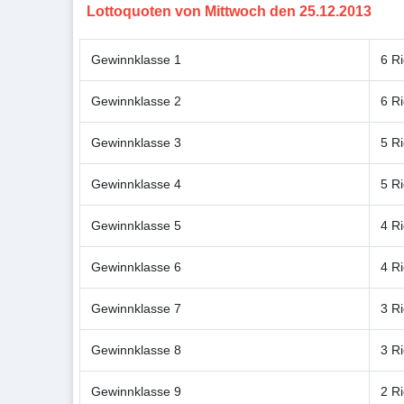
Lottoquoten von Mittwoch den 25.12.2013
Gewinnklasse 1
6 Ri
Gewinnklasse 2
6 Ri
Gewinnklasse 3
5 Ri
Gewinnklasse 4
5 Ri
Gewinnklasse 5
4 Ri
Gewinnklasse 6
4 Ri
Gewinnklasse 7
3 Ri
Gewinnklasse 8
3 Ri
Gewinnklasse 9
2 Ri