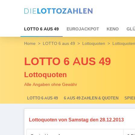
LOTTO 6 AUS 49
EUROJACKPOT
KENO
GLÜ
Home
LOTTO 6 aus 49
Lottoquoten
Lottoquote
LOTTO 6 AUS 49
Lottoquoten
Alle Angaben ohne Gewähr
LOTTO 6 AUS 49
6 AUS 49 ZAHLEN & QUOTEN
SPIEL
Lottoquoten von Samstag den 28.12.2013