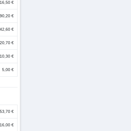
16,50 €
90,20 €
42,60 €
20,70 €
10,30 €
5,00 €
53,70 €
16,00 €