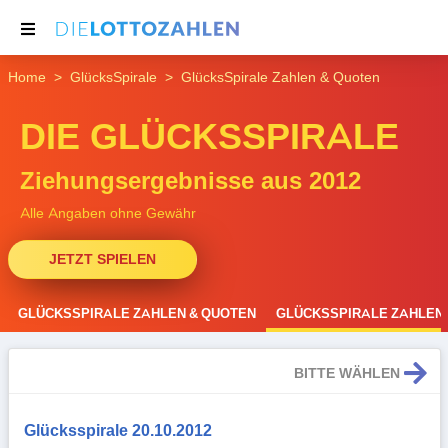
Home
GlücksSpirale
GlücksSpirale Zahlen & Quoten
NACHRICHTEN
DIE GLÜCKSSPIRALE
THEMEN
SERVICE
Ziehungsergebnisse aus 2012
Alle Angaben ohne Gewähr
JETZT SPIELEN
GLÜCKSSPIRALE ZAHLEN & QUOTEN
GLÜCKSSPIRALE ZAHLEN 
BITTE WÄHLEN
Glücksspirale 20.10.2012