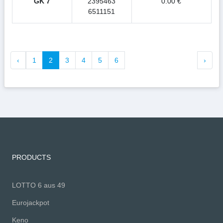
GK 7
2395463
0.00 €
6511151
‹
1
2
3
4
5
6
›
PRODUCTS
LOTTO 6 aus 49
Eurojackpot
Keno