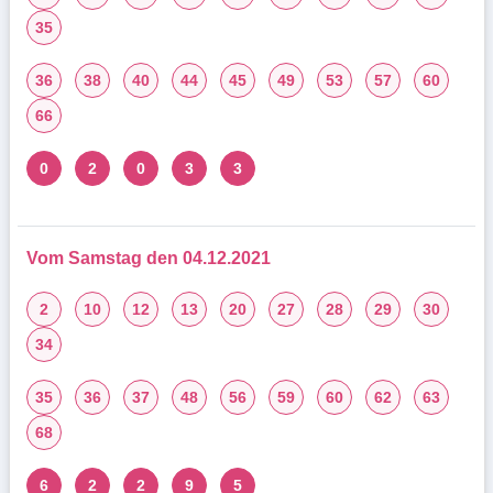
35
36
38
40
44
45
49
53
57
60
66
0
2
0
3
3
Vom Samstag den 04.12.2021
2
10
12
13
20
27
28
29
30
34
35
36
37
48
56
59
60
62
63
68
6
2
2
9
5