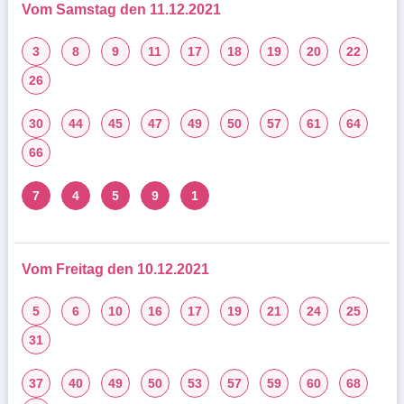
Vom Samstag den 11.12.2021
3
8
9
11
17
18
19
20
22
26
30
44
45
47
49
50
57
61
64
66
7
4
5
9
1
Vom Freitag den 10.12.2021
5
6
10
16
17
19
21
24
25
31
37
40
49
50
53
57
59
60
68