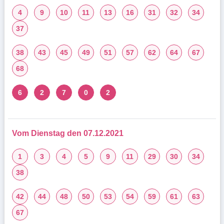
4
9
10
11
13
16
31
32
34
37
38
43
45
49
51
57
62
64
67
68
6
2
7
0
2
Vom Dienstag den 07.12.2021
1
3
4
5
9
11
29
30
34
38
42
44
48
50
53
54
59
61
63
67