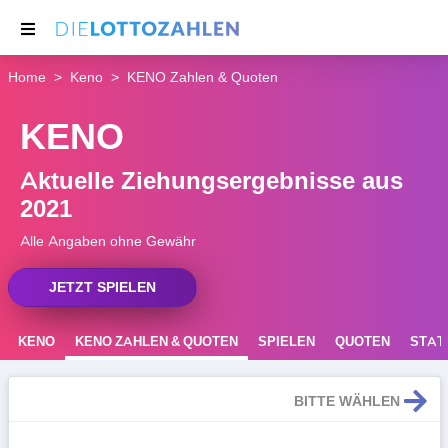
Home
Keno
KENO Zahlen & Quoten
NACHRICHTEN
KENO
THEMEN
SERVICE
Aktuelle Ziehungsergebnisse aus
2021
Alle Angaben ohne Gewähr
JETZT SPIELEN
KENO
KENO ZAHLEN & QUOTEN
SPIELEN
QUOTEN
STATI
REGELN
BITTE WÄHLEN