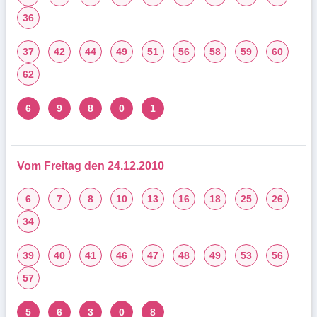
36
37
42
44
49
51
56
58
59
60
62
6
9
8
0
1
Vom Freitag den 24.12.2010
6
7
8
10
13
16
18
25
26
34
39
40
41
46
47
48
49
53
56
57
5
6
3
0
8