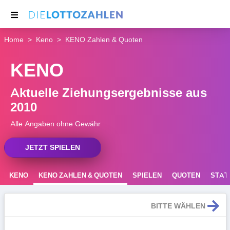
Home
Keno
KENO Zahlen & Quoten
NACHRICHTEN
KENO
THEMEN
SERVICE
Aktuelle Ziehungsergebnisse aus
2010
Alle Angaben ohne Gewähr
JETZT SPIELEN
KENO
KENO ZAHLEN & QUOTEN
SPIELEN
QUOTEN
STATI
REGELN
BITTE WÄHLEN