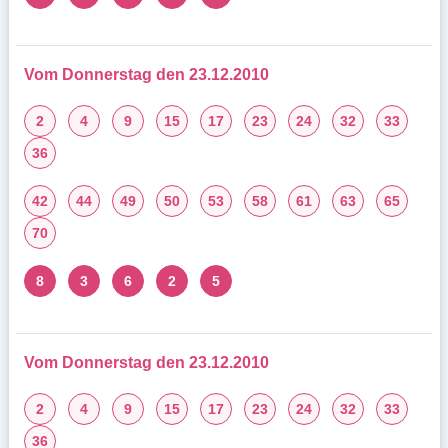
Vom Donnerstag den 23.12.2010
2
4
9
15
17
23
24
32
33
36
42
44
49
50
53
58
61
63
65
70
8
3
6
2
5
Vom Donnerstag den 23.12.2010
2
4
9
15
17
23
24
32
33
36