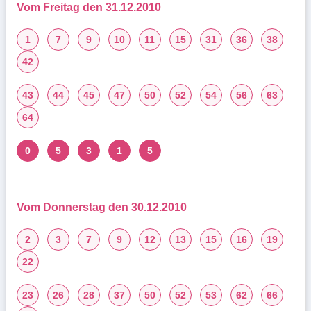
Vom Freitag den 31.12.2010
1
7
9
10
11
15
31
36
38
42
43
44
45
47
50
52
54
56
63
64
0
5
3
1
5
Vom Donnerstag den 30.12.2010
2
3
7
9
12
13
15
16
19
22
23
26
28
37
50
52
53
62
66