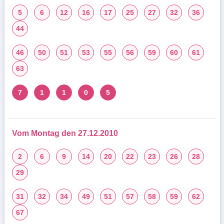
5
6
12
16
17
25
27
32
36
44
46
50
51
53
55
56
59
60
61
63
7
1
1
0
5
Vom Montag den 27.12.2010
2
6
9
14
20
22
23
26
28
29
31
32
34
49
51
57
58
59
62
67