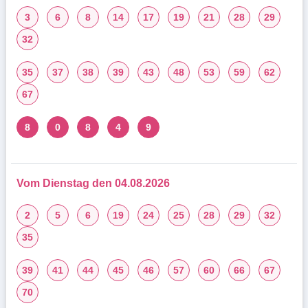
3
6
8
14
17
19
21
28
29
32
35
37
38
39
43
48
53
59
62
67
8
0
8
4
9
Vom Dienstag den 04.08.2026
2
5
6
19
24
25
28
29
32
35
39
41
44
45
46
57
60
66
67
70