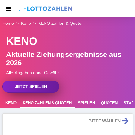
Home
Keno
KENO Zahlen & Quoten
NACHRICHTEN
KENO
THEMEN
SERVICE
Aktuelle Ziehungsergebnisse aus
2026
Alle Angaben ohne Gewähr
JETZT SPIELEN
KENO
KENO ZAHLEN & QUOTEN
SPIELEN
QUOTEN
STATI
REGELN
BITTE WÄHLEN