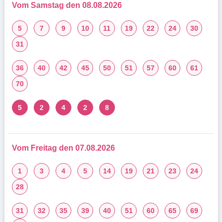
Vom Samstag den 08.08.2026
5
7
9
10
11
19
22
24
30
31
36
40
42
45
50
51
57
60
61
70
5
2
4
2
8
Vom Freitag den 07.08.2026
1
3
4
5
14
19
21
23
24
28
31
32
35
39
40
51
60
65
69