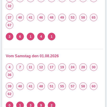
32
37
40
41
46
48
49
53
58
65
67
3
6
1
4
1
Vom Samstag den 01.08.2026
4
7
11
12
17
19
24
28
30
36
39
40
41
48
51
55
57
58
60
62
0
1
3
9
2