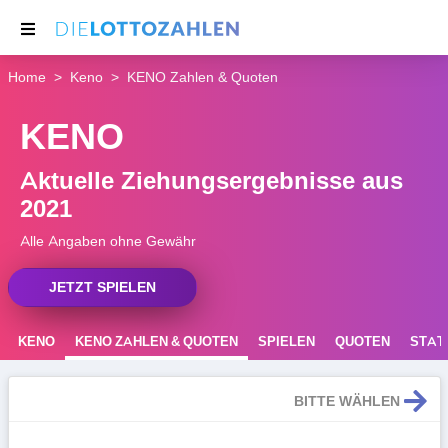
Home
Keno
KENO Zahlen & Quoten
NACHRICHTEN
KENO
THEMEN
SERVICE
Aktuelle Ziehungsergebnisse aus
2021
Alle Angaben ohne Gewähr
JETZT SPIELEN
KENO
KENO ZAHLEN & QUOTEN
SPIELEN
QUOTEN
STATI
REGELN
BITTE WÄHLEN