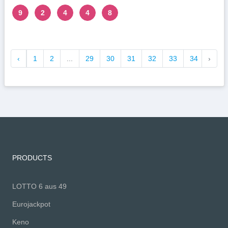
9
2
4
4
8
‹
1
2
...
29
30
31
32
33
34
›
35
PRODUCTS
LOTTO 6 aus 49
Eurojackpot
Keno