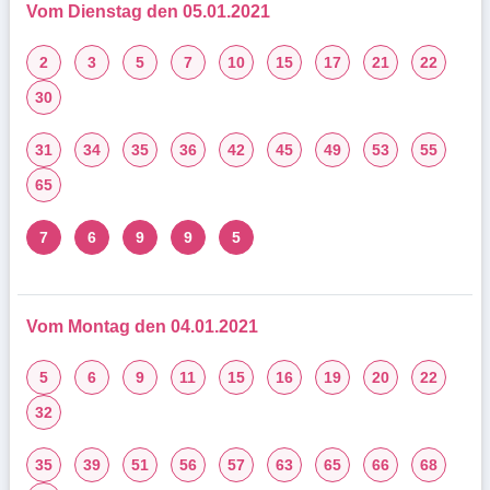
Vom Dienstag den 05.01.2021
2
3
5
7
10
15
17
21
22
30
31
34
35
36
42
45
49
53
55
65
7
6
9
9
5
Vom Montag den 04.01.2021
5
6
9
11
15
16
19
20
22
32
35
39
51
56
57
63
65
66
68