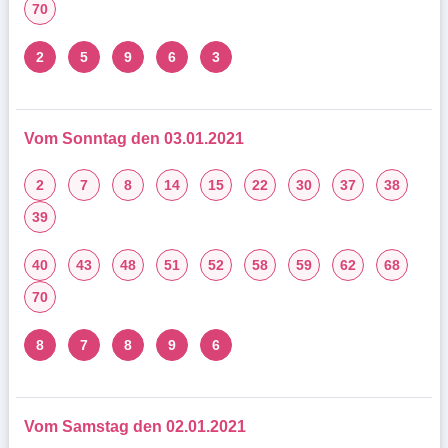
70
2
5
9
6
3
Vom Sonntag den 03.01.2021
2
7
8
14
15
22
30
37
38
39
40
43
48
51
52
58
59
62
68
70
8
7
8
9
6
Vom Samstag den 02.01.2021