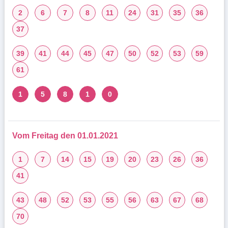
2
6
7
8
11
24
31
35
36
37
39
41
44
45
47
50
52
53
59
61
1
5
8
1
0
Vom Freitag den 01.01.2021
1
7
14
15
19
20
23
26
36
41
43
48
52
53
55
56
63
67
68
70