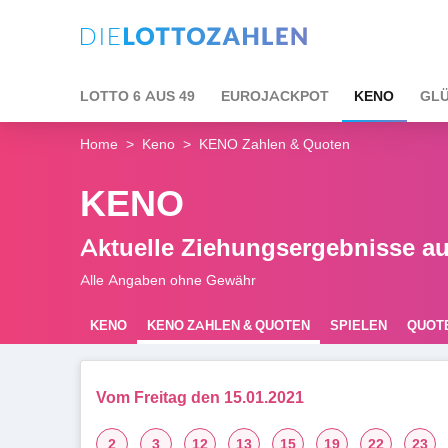
LOTTO 6 AUS 49
EUROJACKPOT
KENO
GLÜ
Home
Keno
KENO Zahlen & Quoten
KENO
Aktuelle Ziehungsergebnisse au
Alle Angaben ohne Gewähr
KENO
KENO ZAHLEN & QUOTEN
SPIELEN
QUOT
REGELN
Vom Freitag den 15.01.2021
2
3
12
13
15
19
22
23