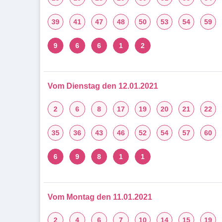
39
41
47
48
50
53
54
59
9
6
6
1
2
Vom Dienstag den 12.01.2021
2
6
8
17
19
20
21
22
35
36
43
46
52
54
57
60
6
9
8
1
1
Vom Montag den 11.01.2021
2
4
6
7
10
14
15
19