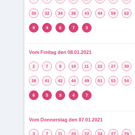
30
32
34
36
43
44
59
62
9
4
6
7
3
Vom Freitag den 08.01.2021
2
7
9
10
11
22
27
30
38
41
42
44
49
51
53
54
6
5
9
4
7
Vom Donnerstag den 07.01.2021
3
7
11
20
22
24
27
29