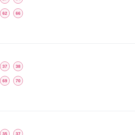
62
66
37
38
69
70
35
37