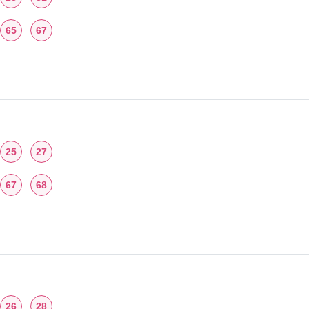
65
67
25
27
67
68
26
28