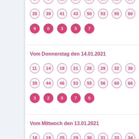
35
39
41
43
50
53
55
60
9
0
3
5
7
Vom Donnerstag den 14.01.2021
11
14
19
21
26
29
32
36
39
44
46
53
55
56
60
66
3
2
0
7
5
Vom Mittwoch den 13.01.2021
18
19
25
29
30
31
33
34