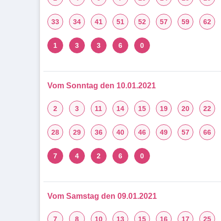
33
34
41
51
52
57
59
62
1
3
3
6
0
Vom Sonntag den 10.01.2021
2
3
11
14
15
19
20
22
28
29
36
40
46
49
57
66
7
4
2
6
0
Vom Samstag den 09.01.2021
7
8
10
13
15
16
17
25