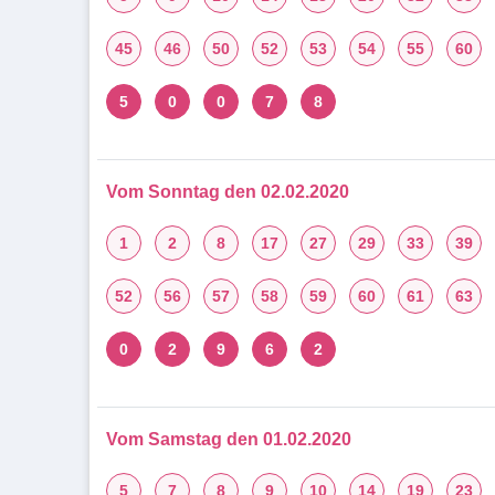
45
46
50
52
53
54
55
60
5
0
0
7
8
Vom Sonntag den 02.02.2020
1
2
8
17
27
29
33
39
52
56
57
58
59
60
61
63
0
2
9
6
2
Vom Samstag den 01.02.2020
5
7
8
9
10
14
19
23