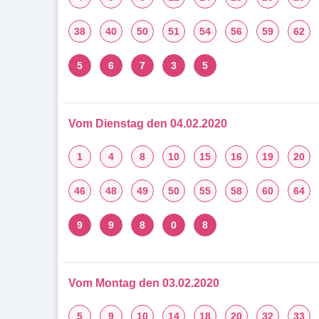
38
40
50
51
54
56
59
62
5
6
7
3
5
Vom Dienstag den 04.02.2020
1
4
8
10
15
16
19
20
46
48
49
50
55
58
60
64
9
9
8
0
8
Vom Montag den 03.02.2020
5
9
10
14
18
20
32
33