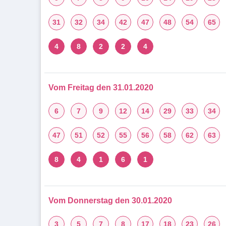
31
32
34
42
47
48
54
65
4
8
2
2
4
Vom Freitag den 31.01.2020
6
7
9
12
14
29
33
34
47
51
52
55
56
58
62
63
8
4
1
6
1
Vom Donnerstag den 30.01.2020
3
5
7
8
17
18
23
26