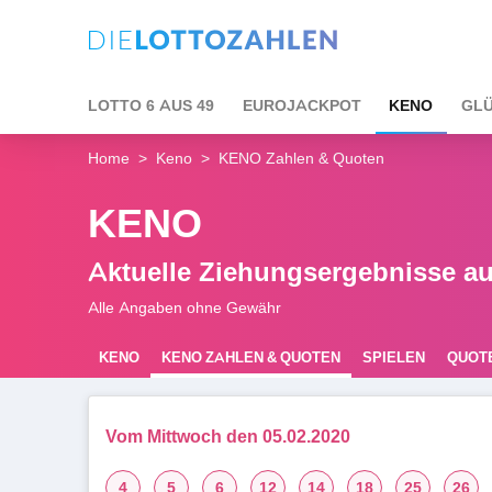
LOTTO 6 AUS 49
EUROJACKPOT
KENO
GLÜ
Home
Keno
KENO Zahlen & Quoten
KENO
Aktuelle Ziehungsergebnisse au
Alle Angaben ohne Gewähr
KENO
KENO ZAHLEN & QUOTEN
SPIELEN
QUOT
REGELN
Vom Mittwoch den 05.02.2020
4
5
6
12
14
18
25
26