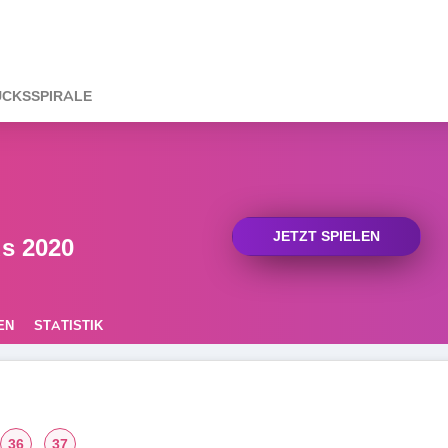
CKSSPIRALE
JETZT SPIELEN
s 2020
EN
STATISTIK
36
37