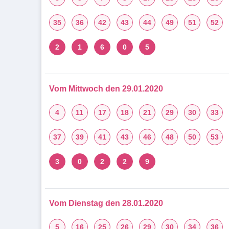
35
36
42
43
44
49
51
52
2
1
6
0
5
Vom Mittwoch den 29.01.2020
4
11
17
18
21
29
30
33
37
39
41
43
46
48
50
53
3
0
2
2
9
Vom Dienstag den 28.01.2020
5
16
25
26
29
30
34
36