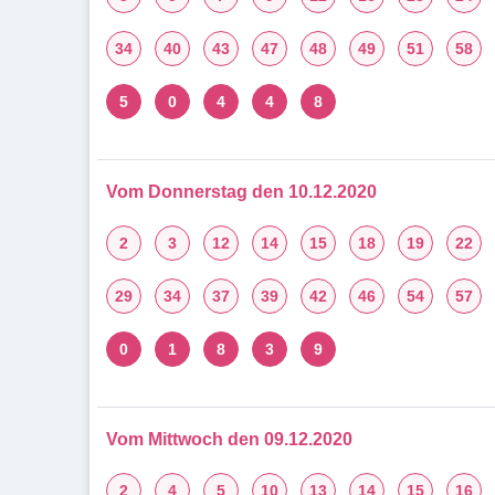
34
40
43
47
48
49
51
58
5
0
4
4
8
Vom Donnerstag den 10.12.2020
2
3
12
14
15
18
19
22
29
34
37
39
42
46
54
57
0
1
8
3
9
Vom Mittwoch den 09.12.2020
2
4
5
10
13
14
15
16