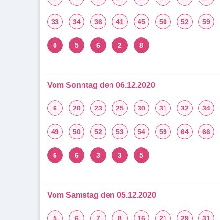
33
34
36
41
45
50
52
59
0
5
6
2
8
Vom Sonntag den 06.12.2020
6
20
23
25
30
31
32
34
49
50
52
53
54
59
64
66
6
6
3
3
5
Vom Samstag den 05.12.2020
5
6
7
8
16
21
29
31