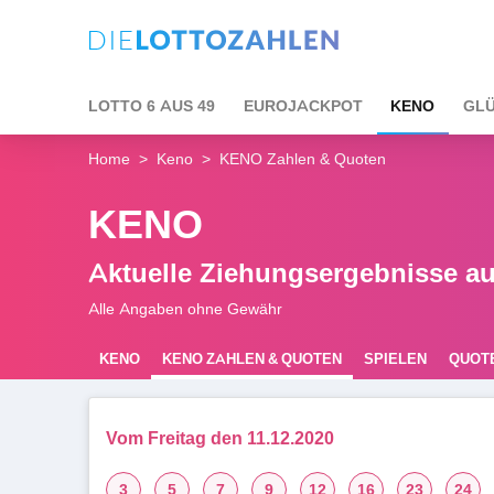
LOTTO 6 AUS 49
EUROJACKPOT
KENO
GLÜ
Home
Keno
KENO Zahlen & Quoten
KENO
Aktuelle Ziehungsergebnisse au
Alle Angaben ohne Gewähr
KENO
KENO ZAHLEN & QUOTEN
SPIELEN
QUOT
REGELN
Vom Freitag den 11.12.2020
3
5
7
9
12
16
23
24