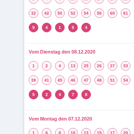
32
42
50
52
54
56
60
61
9
4
1
5
4
Vom Dienstag den 08.12.2020
1
2
4
13
25
26
27
33
39
41
45
46
47
48
51
54
5
2
4
7
8
Vom Montag den 07.12.2020
1
6
8
10
13
15
17
20