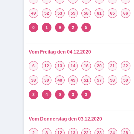
49
52
53
55
58
61
65
66
0
1
9
2
5
Vom Freitag den 04.12.2020
6
12
13
14
16
20
21
22
38
39
40
45
51
57
58
59
3
4
0
3
3
Vom Donnerstag den 03.12.2020
2
8
12
13
22
23
24
28