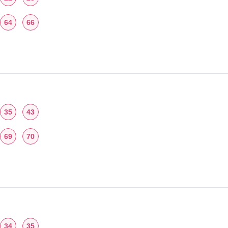
64
66
35
43
69
70
34
35