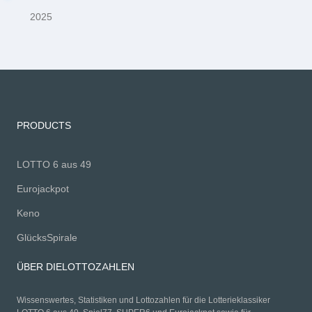
2025
PRODUCTS
LOTTO 6 aus 49
Eurojackpot
Keno
GlücksSpirale
ÜBER DIELOTTOZAHLEN
Wissenswertes, Statistiken und Lottozahlen für die Lotterieklassiker