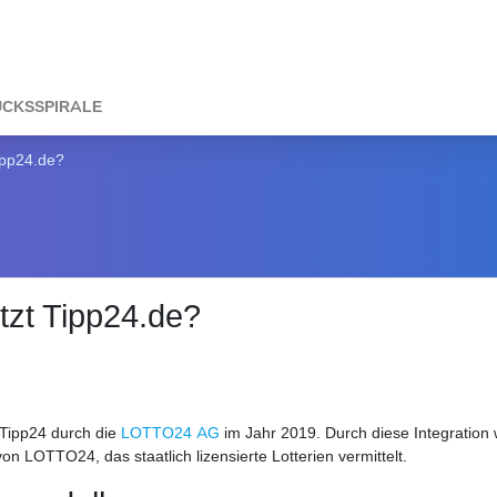
CKSSPIRALE
ipp24.de?
tzt Tipp24.de?
 Tipp24 durch die
LOTTO24 AG
im Jahr 2019. Durch diese Integration
von LOTTO24, das staatlich lizensierte Lotterien vermittelt.