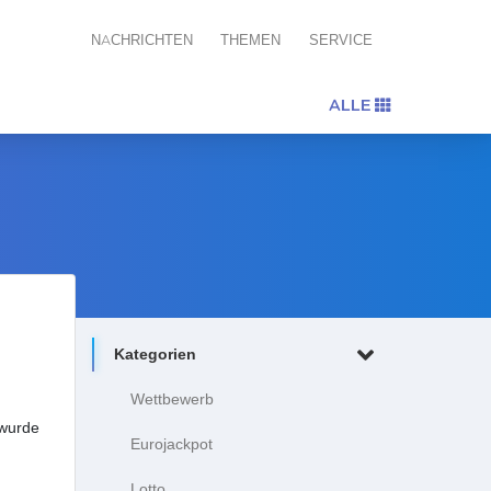
NACHRICHTEN
THEMEN
SERVICE
ALLE
Kategorien
Wettbewerb
 wurde
Eurojackpot
Lotto