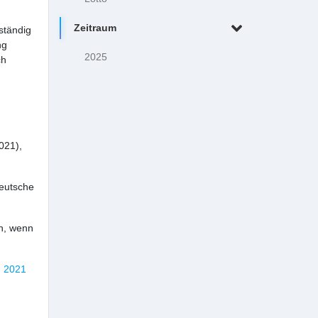
Zeitraum
ständig
ng
2025
ch
021),
deutsche
en, wenn
n 2021