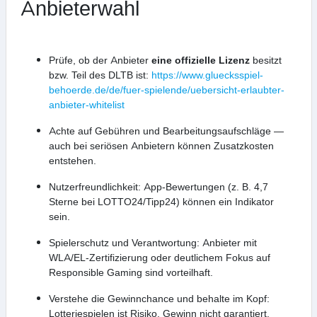
Anbieterwahl
Prüfe, ob der Anbieter
eine offizielle Lizenz
besitzt
bzw. Teil des DLTB ist:
https://www.gluecksspiel-
behoerde.de/de/fuer-spielende/uebersicht-erlaubter-
anbieter-whitelist
Achte auf Gebühren und Bearbeitungsaufschläge —
auch bei seriösen Anbietern können Zusatzkosten
entstehen.
Nutzerfreundlichkeit: App-Bewertungen (z. B. 4,7
Sterne bei LOTTO24/Tipp24) können ein Indikator
sein.
Spielerschutz und Verantwortung: Anbieter mit
WLA/EL-Zertifizierung oder deutlichem Fokus auf
Responsible Gaming sind vorteilhaft.
Verstehe die Gewinnchance und behalte im Kopf:
Lotteriespielen ist Risiko, Gewinn nicht garantiert.