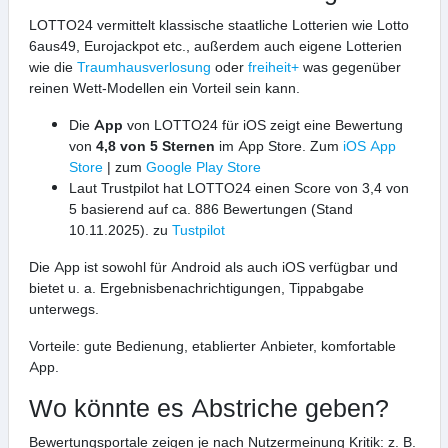
LOTTO24 vermittelt klassische staatliche Lotterien wie Lotto
6aus49, Eurojackpot etc., außerdem auch eigene Lotterien
wie die
Traumhausverlosung
oder
freiheit+
was gegenüber
reinen Wett-Modellen ein Vorteil sein kann.
Die
App
von LOTTO24 für iOS zeigt eine Bewertung
von
4,8 von 5 Sternen
im App Store. Zum
iOS App
Store
| zum
Google Play Store
Laut Trustpilot hat LOTTO24 einen Score von 3,4 von
5 basierend auf ca. 886 Bewertungen (Stand
10.11.2025). zu
Tustpilot
Die App ist sowohl für Android als auch iOS verfügbar und
bietet u. a. Ergebnisbenachrichtigungen, Tippabgabe
unterwegs.
Vorteile: gute Bedienung, etablierter Anbieter, komfortable
App.
Wo könnte es Abstriche geben?
Bewertungsportale zeigen je nach Nutzermeinung Kritik: z. B.