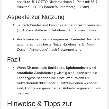
erzielt (z. B. LOTTO Niedersachsen 1. Platz mit 85,7
Punkten, LOTTO Baden-Württemberg 2. Platz).
Aspekte zur Nutzung
Je nach Bundesland kann das Angebot leicht variieren
(z. B. Zusatzlotterien, Gebühren, Annahmeschluss).
Auch wenn sehr seriös organisiert, bedeutet das nicht
automatisch das beste Nutzer-Erlebnis (z. B. App-
Design, Anmeldung) nach Nutzermeinung.
Fazit
Wenn Dir maximale
Seriösität, Spielerschutz und
staatliche Absicherung
wichtig sind, dann sind die
Landesgesellschaften die erste Wahl. Wenn Dir
Nutzerfreundlichkeit oder Zusatzfunktionen wichtiger
sind, könnte ein gewerblicher Anbieter ergänzend Sinn
machen.
Hinweise & Tipps zur