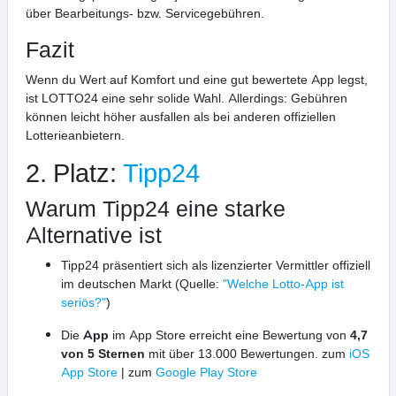
über Bearbeitungs- bzw. Servicegebühren.
Fazit
Wenn du Wert auf Komfort und eine gut bewertete App legst,
ist LOTTO24 eine sehr solide Wahl. Allerdings: Gebühren
können leicht höher ausfallen als bei anderen offiziellen
Lotterieanbietern.
2. Platz:
Tipp24
Warum Tipp24 eine starke
Alternative ist
Tipp24 präsentiert sich als lizenzierter Vermittler offiziell
im deutschen Markt (Quelle:
"Welche Lotto-App ist
seriös?"
)
Die
App
im App Store erreicht eine Bewertung von
4,7
von 5 Sternen
mit über 13.000 Bewertungen. zum
iOS
App Store
| zum
Google Play Store