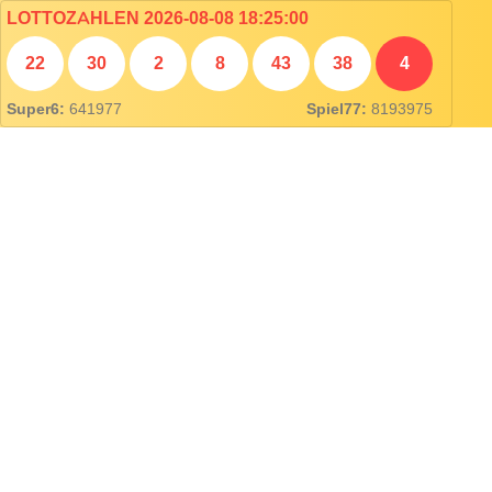
LOTTOZAHLEN 2026-08-08 18:25:00
22
30
2
8
43
38
4
Super6:
641977
Spiel77:
8193975